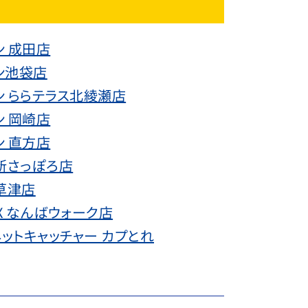
ン 成田店
ン池袋店
ン ららテラス北綾瀬店
ン 岡崎店
ン 直方店
新さっぽろ店
草津店
OX なんばウォーク店
ットキャッチャー カプとれ