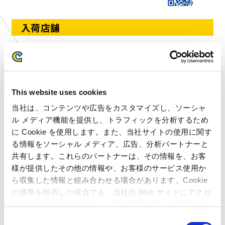
入荷店舗
秋田県
プラサカプコン 大曲店
埼玉県
プラサカプコン 羽生店
千葉県
プラサカプコン 成田店
東京都
プラサカプコン ミッテン府中店
This website uses cookies
東京都
プラサカプコン 吉祥寺店
当社は、コンテンツや広告をカスタマイズし、ソーシャ
東京都
プラサカプコン池袋店
ル メディア機能を提供し、トラフィックを分析するため
に Cookie を使用します。また、当社サイトの使用に関す
東京都
プラサカプコン ららテラス北綾瀬店
る情報をソーシャル メディア、広告、分析パートナーと
神奈川県
プラサカプコン 横須賀店
共有します。これらのパートナーは、その情報を、お客
静岡県
プラサカプコン 志都呂店
様が提供したその他の情報や、お客様のサービス使用か
愛知県
プラサカプコン 岡崎店
ら収集した情報と組み合わせる場合があります。Cookie
の使用を拒否した場合でも、当社の Web サイトにアクセ
京都府
プラサカプコン 京都店
スすることはできますが、一部の機能が正しく動作しな
大阪府
プラサカプコン 藤井寺店
い可能性があります。
C
広島県
プラサカプコン 広島店