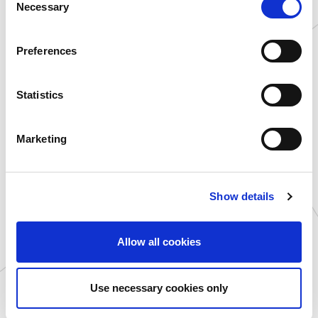
Necessary
o
愛媛県
プラサカプコン 新居浜店
n
福岡県
プラサカプコン 直方店
s
Preferences
大分県
プラサカプコン 大分店
e
石川県
MIRAINO イオンモール白山店
n
t
Statistics
岐阜県
MIRAINO イオンモール土岐店
S
愛知県
MIRAINO イオンモール豊川店
e
Marketing
北海道
ゲームランド 新さっぽろ店
l
青森県
ゲームランド つがる柏店
e
c
岩手県
ゲームランド 盛岡店
Show details
t
宮城県
ゲームランド 佐沼店
i
千葉県
ゲームランド ちはら台店
o
Allow all cookies
千葉県
ゲームランド 千葉ニュータウン店
n
滋賀県
ゲームランド 草津店
新潟県
カプコサーカス 新潟東店
Use necessary cookies only
愛知県
アミューズファクトリー 常滑店