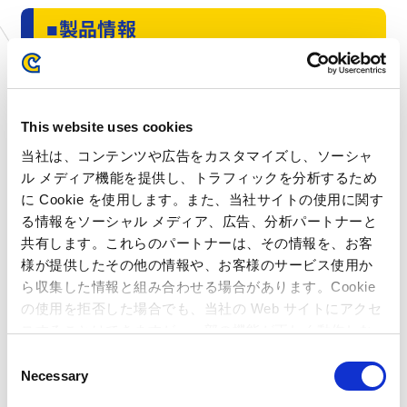
■製品情報
【タイトル名】：ストリートファイター6 タイプアー
ケード
This website uses cookies
【ジャンル】 ：対戦格闘
当社は、コンテンツや広告をカスタマイズし、ソーシャ
【プレイ人数】：1名（対戦プレイ時2名）
ル メディア機能を提供し、トラフィックを分析するため
【稼働開始日】：2023年12月14日より好評稼働中
に Cookie を使用します。また、当社サイトの使用に関す
る情報をソーシャル メディア、広告、分析パートナーと
【公式サイト】：
https://sf6ta.jp/
共有します。これらのパートナーは、その情報を、お客
様が提供したその他の情報や、お客様のサービス使用か
ら収集した情報と組み合わせる場合があります。Cookie
の使用を拒否した場合でも、当社の Web サイトにアクセ
スすることはできますが、一部の機能が正しく動作しな
い可能性があります。
C
© TAITO CORPORATION
Necessary
o
©CAPCOM
n