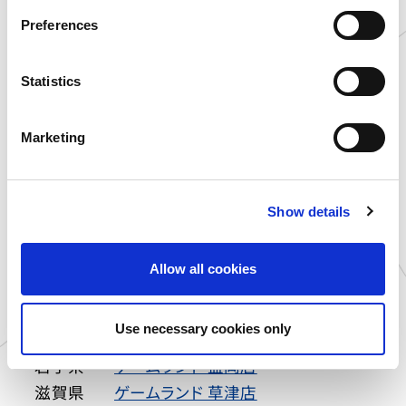
s
Preferences
実施店舗
e
n
宮城県
プラサカプコン 石巻店
t
Statistics
東京都
プラサカプコン 吉祥寺店
S
e
神奈川県
プラサカプコン 横須賀店
Marketing
l
静岡県
プラサカプコン 志都呂店
e
愛知県
プラサカプコン 岡崎店
c
広島県
プラサカプコン 広島店
Show details
t
高知県
プラサカプコン 高知店
i
o
大分県
プラサカプコン 大分店
Allow all cookies
n
石川県
MIRAINO イオンモール白山店
新潟県
カプコサーカス 新潟東店
Use necessary cookies only
北海道
ゲームランド 新さっぽろ店
岩手県
ゲームランド 盛岡店
滋賀県
ゲームランド 草津店