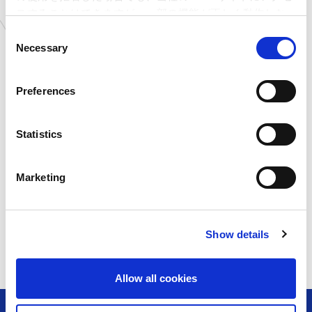
石川県
MIRAINO イオンモール白山店
スすることはできますが、一部の機能が正しく動作しな
岐阜県
MIRAINO イオンモール土岐店
い可能性があります。
C
新潟県
カプコサーカス 新潟東店
Necessary
o
北海道
ゲームランド 新さっぽろ店
n
滋賀県
ゲームランド 草津店
s
Preferences
e
©CAPCOM
n
© COVER
t
Statistics
S
e
Marketing
l
e
一覧に戻る
c
Show details
t
i
o
Allow all cookies
n