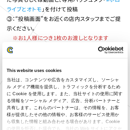
ライブとオトモ
」を付けて投稿
③：“投稿画面”をお近くの店内スタッフまでご提
示ください。
※お1人様につき1枚のお渡しとなります
対象店舗
宮城県
プラサカプコン 石巻店
This website uses cookies
埼玉県
プラサカプコン 羽生店
当社は、コンテンツや広告をカスタマイズし、ソーシャ
東京都
プラサカプコン 吉祥寺店
ル メディア機能を提供し、トラフィックを分析するため
東京都
プラサカプコン 池袋店
に Cookie を使用します。また、当社サイトの使用に関す
東京都
プラサカプコン ミッテン府中店
る情報をソーシャル メディア、広告、分析パートナーと
愛知県
プラサカプコン 岡崎店
共有します。これらのパートナーは、その情報を、お客
愛媛県
プラサカプコン 新居浜店
様が提供したその他の情報や、お客様のサービス使用か
ら収集した情報と組み合わせる場合があります。Cookie
大分県
プラサカプコン 大分店
の使用を拒否した場合でも、当社の Web サイトにアクセ