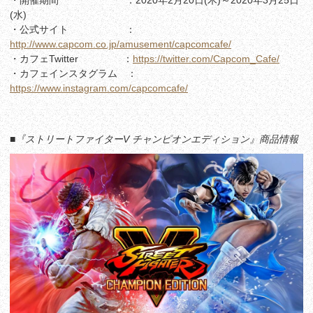
・開催期間 ：2020年2月20日(木)～2020年3月25日
(水)
・公式サイト ：
http://www.capcom.co.jp/amusement/capcomcafe/
・カフェTwitter ：
https://twitter.com/Capcom_Cafe/
・カフェインスタグラム ：
https://www.instagram.com/capcomcafe/
■『ストリートファイター
V
チャンピオンエディション』商品情報