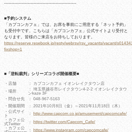
-------------------------------------------------
■予約システム
「カプコンカフェ」では、お席を事前にご用意する「ネット予約」
も受付中です。こちらは「カプコンカフェ」公式サイトより受付と
なります。皆様のご来店をお待ちしております。
https://reserve.resebook.jp/resty/webrsv/rsv_vacants/vacant/s014
fixshop=1
■「逆転裁判」シリーズコラボ開催概要■
・店舗
： カプコンカフェ イオンレイクタウン店
： 埼玉県越谷市レイクタウン4-2-2 イオンレイクタウ
・場所
ンkaze 3F
・問合せ先
： 048-967-5163
・開催期間
： 2021年10月8日（金）～2021年11月18日（木）
・公式サイ
：
http://www.capcom.co.jp/amusement/capcomcafe/
ト
・カフェ公
：
https://twitter.com/Capcom_Cafe/
式Twitter
・カフェ公
：
https://www.instagram.com/capcomcafe/
式Instagram