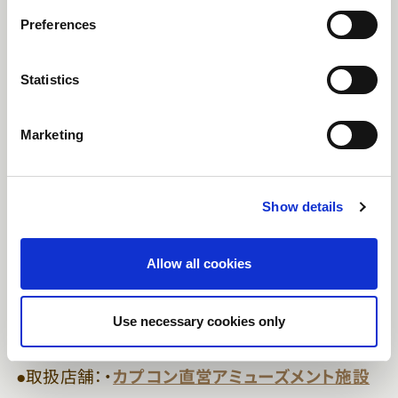
s
Preferences
e
n
t
Statistics
S
e
Marketing
l
e
c
Show details
t
i
o
Allow all cookies
n
●実施期間：2025年9月26日(金)より順次展開
※コラボプライズ景品は無くなり次
Use necessary cookies only
第終了となります。
●取扱店舗：・
カプコン直営アミューズメント施設