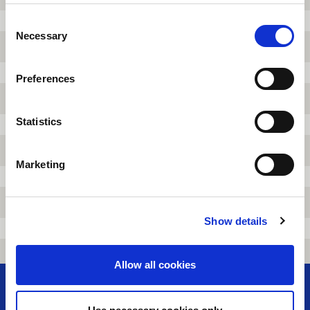
スすることはできますが、一部の機能が正しく動作しな
い可能性があります。
C
カプコンカフェ×お茶犬
Necessary
o
ぬいポケット付きトートバ
n
ッグ
s
1,650円（税込）
Preferences
e
n
t
Statistics
S
e
Marketing
l
e
c
Show details
t
i
o
Allow all cookies
n