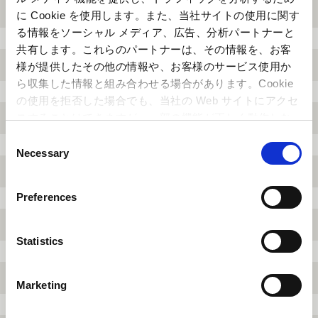
に Cookie を使用します。また、当社サイトの使用に関す
る情報をソーシャル メディア、広告、分析パートナーと
共有します。これらのパートナーは、その情報を、お客
様が提供したその他の情報や、お客様のサービス使用か
2021.02.08
ら収集した情報と組み合わせる場合があります。Cookie
カプコンカフェ×映画『銀魂 THE FINAL』コ
の使用を拒否した場合でも、当社の Web サイトにアクセ
スすることはできますが、一部の機能が正しく動作しな
ラボグッズの購入に関して（購入制限・整理
い可能性があります。
C
券対応）
Necessary
o
n
s
Preferences
e
n
t
Statistics
S
e
Marketing
l
e