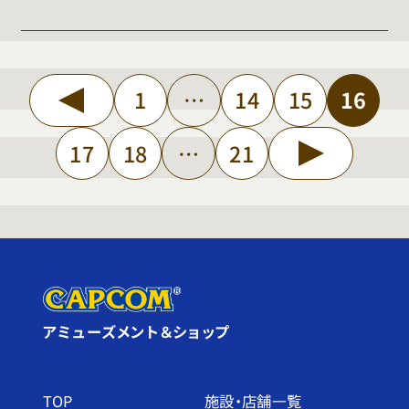
1
…
14
15
16
17
18
…
21
アミューズメント＆ショップ
TOP
施設・店舗⼀覧