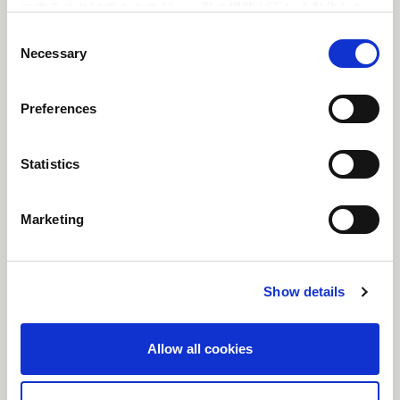
▼カフェメニューのご利用が3,000円（税込）毎に
スすることはできますが、一部の機能が正しく動作しな
い可能性があります。
「ブロマイド風ポストカード」（全33種の中から1
C
Necessary
o
枚をランダム）をプレゼント
n
s
Preferences
e
n
t
Statistics
S
e
Marketing
l
e
c
Show details
t
i
o
Allow all cookies
n