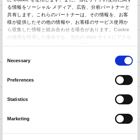
る情報をソーシャル メディア、広告、分析パートナーと
2018年09月19日
共有します。これらのパートナーは、その情報を、お客
ニンテンドー3DS「めがみめぐり」交通系ICカード連
様が提供したその他の情報や、お客様のサービス使用か
動サービス終了のお知らせ
ら収集した情報と組み合わせる場合があります。Cookie
2018年08月13日
の使用を拒否した場合でも、当社の Web サイトにアクセ
Steam版「モンスターハンター：ワールド」クエスト
スすることはできますが、一部の機能が正しく動作しな
に数回出発すると通信エラーが発生する現象について
い可能性があります。
Consent
（2018年9月5日更新）
Necessary
Selection
2018年08月08日
「モンスターハンターダブルクロス」更新データver
Preferences
1.4.0配信のお知らせ
2018年07月25日
ニンテンドー3DS用ソフト「モンスターハンターダブ
Statistics
ルクロス」の集会所検索で通信が切断される現象につ
いて（2018年7月27日更新）
Marketing
2018年07月25日
ニンテンドー3DS用ソフト「モンスターハンターダブ
ルクロス」およびNintendo Switch用ソフト「モンスタ