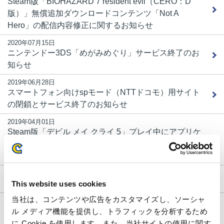
Steam版「BIOHAZARD 7 resident evil（CERO：D
版）」無償追加ダウンロードコンテンツ「Not A
Hero」の配信内容修正に関するお知らせ
2020年07月15日
ニンテンドー3DS「めがみめぐり」サービス終了のお
知らせ
2019年06月28日
スマートフォン向けspモード（NTTドコモ）用サイト
の閉鎖とサービス終了のお知らせ
2019年04月01日
Steam版「デビル メイ クライ 5」プレイ中にアプリケ
ーションがクラッシュする現象について（2019年6月7
日更新）
2019年01月15日
フィーチャーフォン用サポートページ閉鎖のお知らせ
This website uses cookies
当社は、コンテンツや広告をカスタマイズし、ソーシャ
2018年10月18日
「モンスターハンターダブルクロス Nintendo Switch
ル メディア機能を提供し、トラフィックを分析するため
Ver.」更新データver 1.5.0配信のお知らせ
に Cookie を使用します。また、当社サイトの使用に関す