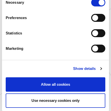
Necessary
o
カプセルラボ/プリマート 三宮
カプセルラボ/プリマート 三宮
店
店
2024.12.19
2024.09.18
n
s
Preferences
【韓国で話題♡】最新プリ『エレ
【プリマート三宮店】赤木優香
e
ベータープリ』が12/20(金)から
＆ 澤田美依那 来店イベント開
神戸三宮に登場...
催決定！
n
t
Statistics
S
e
Marketing
l
e
c
Show details
t
i
o
カプセルラボ/プリマート 三宮
Allow all cookies
店
n
2024.08.07
【プリマート三宮店】上ノ堀結愛
Use necessary cookies only
＆ 畑中萌衣 来店イベント開催
決定！