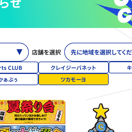
店舗を選択
rts CLUB
クレイジーバネット
キ
かぁぶぅ
ツカモーヨ