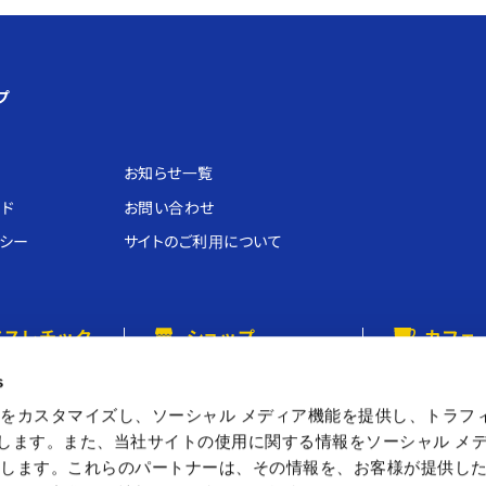
プ
お知らせ⼀覧
ード
お問い合わせ
リシー
サイトのご利⽤について
アスレチック
ショップ
カフェ
ネット
カプコンストア
カプコンカフェ
s
ぃかぁぶぅ
キャラカプ
をカスタマイズし、ソーシャル メディア機能を提供し、トラフ
を使用します。また、当社サイトの使用に関する情報をソーシャル メ
カプセルラボ
有します。これらのパートナーは、その情報を、お客様が提供し
カプくじ