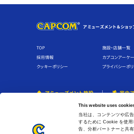
アミューズメント＆ショッ
TOP
施設・店舗⼀覧
採⽤情報
カプコンアーケ
クッキーポリシー
プライバシーポ
アミューズメント施設
室内
プラサカプコン ・ その他
クレイジーバ
This website uses cookie
MIRAINO
あそび王国ぴ
当社は、コンテンツや広告
するために Cookie 
CAPCOMIX
Kids BANeT
告、分析パートナーと共
ツカモーヨ