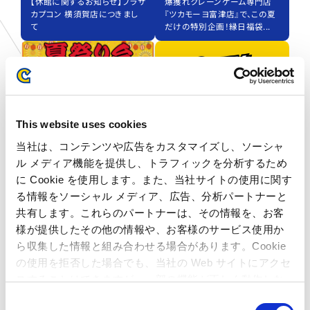
【休館に関するお知らせ】プラサ
爆獲れクレーンゲーム専門店
カプコン 横須賀店につきまし
『ツカモーヨ富津店』で、この夏
て
だけの特別企画！縁日福袋...
This website uses cookies
当社は、コンテンツや広告をカスタマイズし、ソーシャ
ル メディア機能を提供し、トラフィックを分析するため
に Cookie を使用します。また、当社サイトの使用に関す
プラサカプコン 磯子店
アミューズファクトリー 常滑店
る情報をソーシャル メディア、広告、分析パートナーと
2026.07.13
2026.07.03
共有します。これらのパートナーは、その情報を、お客
爆獲れクレーンゲーム専門店
「Crazy BANeT（クレイジーバ
様が提供したその他の情報や、お客様のサービス使用か
『ツカモーヨ磯子店』で、この夏
ネット）」6月度イベント上位入
ら収集した情報と組み合わせる場合があります。Cookie
だけの特別企画！縁日福袋...
賞者発表！（...
の使用を拒否した場合でも、当社の Web サイトにアクセ
スすることはできますが、一部の機能が正しく動作しな
い可能性があります。
C