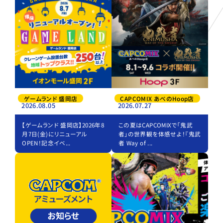
ゲームランド 盛岡店
CAPCOMIX あべのHoop店
2026.08.05
2026.07.27
【ゲームランド 盛岡店】2026年8
この夏はCAPCOMIXで「鬼武
月7日(金)にリニューアル
者」の世界観を体感せよ！『鬼武
OPEN！記念イベ...
者 Way of ...