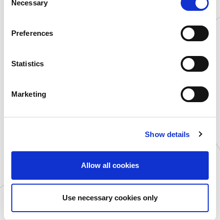
Necessary
o
n
s
Preferences
e
n
t
Statistics
プラサカプコン 志都呂店
プラサカプコン 吉祥寺店
S
2026.06.30
2026.06.30
e
Marketing
CAPCOM e-SPORTS CLUB「第
『ストリートファイター6』の対戦
l
三十七回 志都呂CUP(『ストリ
会や、カプコンタイトルの試遊
e
ート...
大会を開催！（6月3...
c
Show details
t
i
o
Allow all cookies
n
Use necessary cookies only