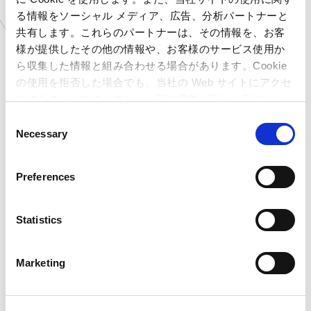
る情報をソーシャル メディア、広告、分析パートナーと
共有します。これらのパートナーは、その情報を、お客
様が提供したその他の情報や、お客様のサービス使用か
ら収集した情報と組み合わせる場合があります。Cookie
の使用を拒否した場合でも、当社の Web サイトにアクセ
スすることはできますが、一部の機能が正しく動作しな
い可能性があります。
C
Necessary
o
n
s
Preferences
CAPCOM CONNECT SPACE
CAPCOM CONNECT SPACE
e
2026.03.19
2025.07.07
n
「CAPCOM CONNECT SPACE」
カプコンの“いま”に飛び込め！
t
Statistics
内「DIVE！CAPCOM」にて「バ...
「KITTE大阪」に全国初の体感
S
型エンタメ空間「C...
e
Marketing
l
e
c
もっと見る