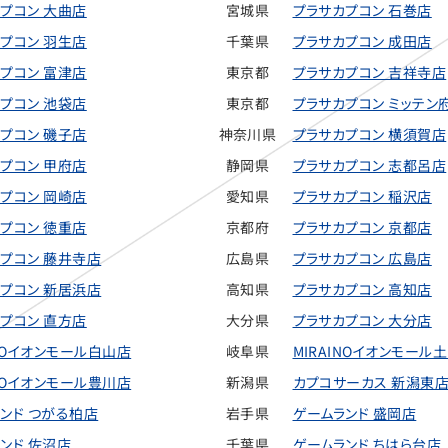
プコン 大曲店
宮城県
プラサカプコン 石巻店
プコン 羽生店
千葉県
プラサカプコン 成田店
プコン 富津店
東京都
プラサカプコン 吉祥寺店
プコン 池袋店
東京都
プラサカプコン ミッテン
プコン 磯子店
神奈川県
プラサカプコン 横須賀店
プコン 甲府店
静岡県
プラサカプコン 志都呂店
プコン 岡崎店
愛知県
プラサカプコン 稲沢店
プコン 徳重店
京都府
プラサカプコン 京都店
プコン 藤井寺店
広島県
プラサカプコン 広島店
プコン 新居浜店
高知県
プラサカプコン 高知店
プコン 直方店
大分県
プラサカプコン 大分店
INOイオンモール白山店
岐阜県
MIRAINOイオンモール
INOイオンモール豊川店
新潟県
カプコサーカス 新潟東
ンド つがる柏店
岩手県
ゲームランド 盛岡店
ンド 佐沼店
千葉県
ゲームランド ちはら台店