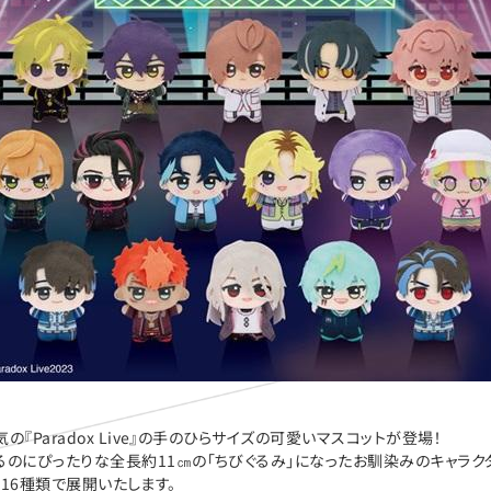
の『Paradox Live』の手のひらサイズの可愛いマスコットが登場！
るのにぴったりな全長約11㎝の「ちびぐるみ」になったお馴染みのキャラク
の合計16種類で展開いたします。