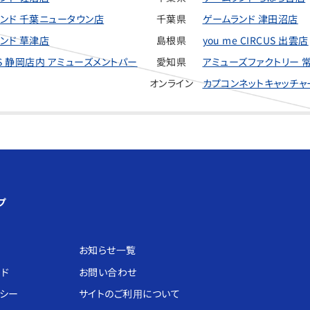
ンド 千葉ニュータウン店
千葉県
ゲームランド 津田沼店
ンド 草津店
島根県
you me CIRCUS 出雲店
 IS 静岡店内 アミューズメントパー
愛知県
アミューズファクトリー 
オンライン
カプコンネットキャッチャ
プ
お知らせ⼀覧
ード
お問い合わせ
リシー
サイトのご利⽤について