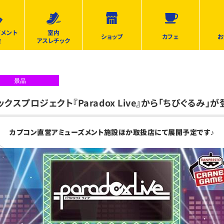
ズメント
室内
ショップ
カフェ
お
設
アスレチック
景品
ックスプロジェクト『Paradox Live』から「ちびぐるみ」が
カプコン直営アミューズメント施設ほか取扱店にて展開予定です♪