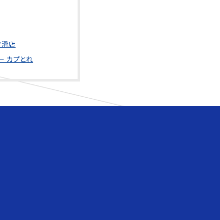
常滑店
ー カプとれ