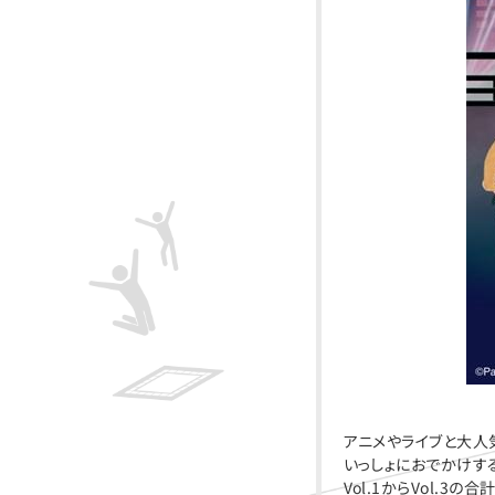
アニメやライブと大人気
いっしょにおでかけす
Vol.1からVol.3