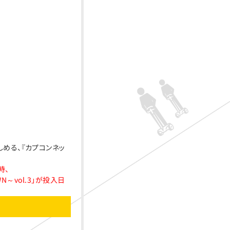
める、『カプコンネッ
時、
OWN～vol.3」が投入日