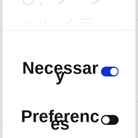
■TVアニメ『るろうに剣心 －明治剣客浪漫譚－』とは
ャル メディ
ア機能を提
C
o
n
Necessar
s
y
供し、トラ
e
n
t
S
フィックを
e
Preferenc
l
es
e
分析するた
c