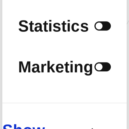
t
i
o
めに Cookie
n
Statistics
を使用しま
コミックスがシリーズ累計7,200万部、実写映画はシリーズ累計興
行収入193億円と全世界・全世代からの支持を受ける伝説の名作
Marketing
『るろうに剣心 －明治剣客浪漫譚－』が、2023年に新作TVアニメ
す。また、
シリーズとして蘇る。
和月伸宏による原作は1994年「週刊少年ジャンプ」にて連載開始、
1996年には初のTVアニメ化。以降もOVAや劇場映画など数々の
当社サイト
展開を経て、現在は『るろうに剣心 －明治剣客浪漫譚・北海道編
－』が「ジャンプSQ.」にて連載中。
満を持しての今作は、最新のアニメーション技術で原作を第１話か
の使用に関
ら再構築し、現在のアニメファンにもアピールしうる、アニメ『るろ
うに剣心』を目指す。