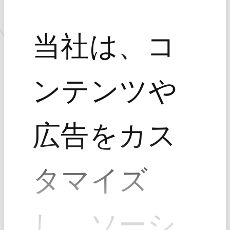
当社は、コ
■配布条件
TVアニメ『るろうに剣心 －明治剣客浪漫譚－』とのコラボレーショ
ンプライズ景品が投入されている筐体に、
500円連続投入でオリジナルの”クリアファイル”をランダムで１つ
ンテンツや
プレゼント♪
※『カプコンネットキャッチャー カプとれ』 はキャンペーン対象外
となります。予めご了承ください。
※電子マネー専門店のみ投入金額が異なる場合がございます。
広告をカス
※いずれの店舗も先着順で無くなり次第終了となります。予め
ご了承ください。
タマイズ
【注意事項】
※商品画像はイメージです。実際の商品と異なる場合がございま
す。
※発売日は変更になる場合がございます。
し、ソーシ