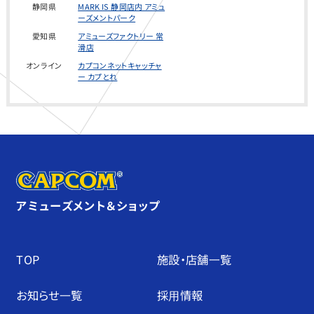
静岡県
MARK IS 静岡店内 アミュ
ーズメントパーク
愛知県
アミューズファクトリー 常
用を拒否し
滑店
オンライン
カプコンネットキャッチャ
ー カプとれ
た場合で
も、当社の
アミューズメント＆ショップ
Web サイト
TOP
施設・店舗⼀覧
にアクセス
お知らせ⼀覧
採⽤情報