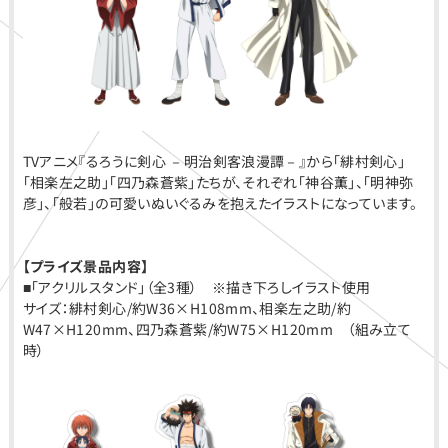
TVアニメ『るろうに剣心 －明治剣客浪漫譚－』から「緋村剣心」
「相楽左之助」「四乃森蒼紫」たちが、それぞれ「神谷薫」、「明神弥
彦」、「般若」の可愛いぬいぐるみを抱えたイラストになっています。
【プライズ景品内容】
■「アクリルスタンド」（全3種） ※描き下ろしイラスト使用
サイズ：緋村剣心/約W36×H108mm、相楽左之助/約
W47×H120mm、四乃森蒼紫/約W75×H120mm （組み立て
時）