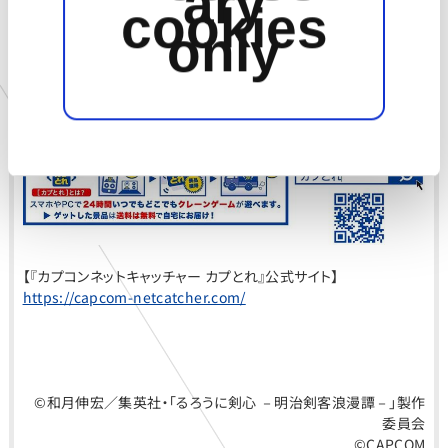
ary
cookies
と共有しま
only
スマホやパソコンからネットを通じて、本物のクレーンゲームが24
時間いつでもどこでも楽しめるサービスです。
獲得した景品はお客様に直接、お客様へ送られます。また、カプコ
ンならではの人気ゲームによるオリジナル景品も続々登場予定で
す。これら
す。
なお、景品は随時更新されます。
のパートナ
【『カプコンネットキャッチャー カプとれ』公式サイト】
ーは、その
https://capcom-netcatcher.com/
情報を、お
©和月伸宏／集英社・「るろうに剣心 －明治剣客浪漫譚－」製作
委員会
©CAPCOM