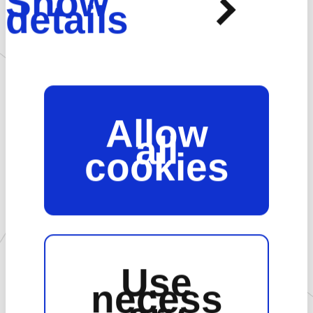
Show
details
制作にあたっては監督・山本秀世（『ストライク・ザ・ブラッド』）、シリ
する情報を
ーズ構成・倉田英之（『メイドインアビス』）ら実力派スタッフが集
結。緋村剣心役に斉藤壮馬などキャスト陣も一新して臨む。さらに
原作者・和月伸宏が自ら、キャラクターデザインやシナリオなど全
編に渡って完全監修する。
ソーシャル
連載開始から約30年を経ての新作TVアニメ『るろうに剣心』。
Allow
色褪せることのない、王道にして普遍的な物語、
all
メディア、
登場人物たちの苛烈な信念を、今再び鮮烈に映し出す――
cookies
【公式サイト】
https://rurouni-kenshin.com/
広告、分析
■「
カプコンネットキャッチャー カプとれ」 とは
パートナー
Use
necess