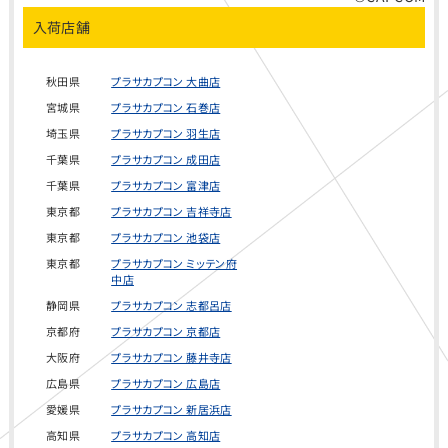
客様が提供
入荷店舗
秋田県
プラサカプコン 大曲店
したその他
宮城県
プラサカプコン 石巻店
埼玉県
プラサカプコン 羽生店
千葉県
プラサカプコン 成田店
の情報や、
千葉県
プラサカプコン 富津店
東京都
プラサカプコン 吉祥寺店
東京都
プラサカプコン 池袋店
東京都
プラサカプコン ミッテン府
お客様のサ
中店
静岡県
プラサカプコン 志都呂店
京都府
プラサカプコン 京都店
ービス使用
大阪府
プラサカプコン 藤井寺店
広島県
プラサカプコン 広島店
愛媛県
プラサカプコン 新居浜店
高知県
プラサカプコン 高知店