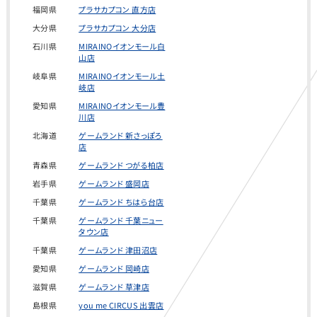
から収集し
福岡県
プラサカプコン 直方店
大分県
プラサカプコン 大分店
石川県
MIRAINOイオンモール白
た情報と組
山店
岐阜県
MIRAINOイオンモール土
岐店
愛知県
MIRAINOイオンモール豊
み合わせる
川店
北海道
ゲームランド 新さっぽろ
店
青森県
ゲームランド つがる柏店
場合があり
岩手県
ゲームランド 盛岡店
千葉県
ゲームランド ちはら台店
千葉県
ゲームランド 千葉ニュー
タウン店
ます。
千葉県
ゲームランド 津田沼店
愛知県
ゲームランド 岡崎店
滋賀県
ゲームランド 草津店
Cookie の使
島根県
you me CIRCUS 出雲店