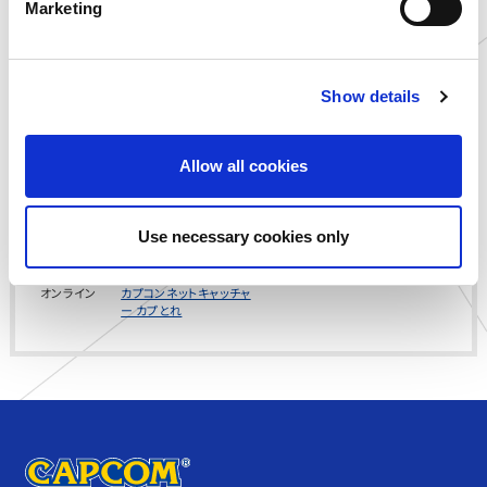
Marketing
千葉県
ゲームランド ちはら台店
l
千葉県
ゲームランド 千葉ニュー
e
タウン店
c
千葉県
ゲームランド 津田沼店
Show details
t
愛知県
ゲームランド 岡崎店
i
滋賀県
ゲームランド 草津店
o
Allow all cookies
島根県
you me CIRCUS 出雲店
n
静岡県
MARK IS 静岡店内 アミュ
ーズメントパーク
Use necessary cookies only
愛知県
アミューズファクトリー 常
滑店
オンライン
カプコンネットキャッチャ
ー カプとれ