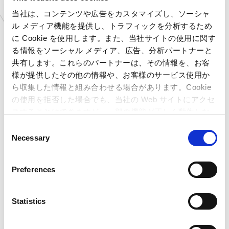
京都府
プラサカプコン 京都店
当社は、コンテンツや広告をカスタマイズし、ソーシャ
大阪府
プラサカプコン 藤井寺店
ル メディア機能を提供し、トラフィックを分析するため
広島県
プラサカプコン 広島店
に Cookie を使用します。また、当社サイトの使用に関す
愛媛県
プラサカプコン 新居浜店
る情報をソーシャル メディア、広告、分析パートナーと
高知県
プラサカプコン 高知店
共有します。これらのパートナーは、その情報を、お客
福岡県
プラサカプコン 直方店
様が提供したその他の情報や、お客様のサービス使用か
大分県
プラサカプコン 大分店
ら収集した情報と組み合わせる場合があります。Cookie
石川県
MIRAINOイオンモール白
の使用を拒否した場合でも、当社の Web サイトにアクセ
山店
スすることはできますが、一部の機能が正しく動作しな
岐阜県
MIRAINOイオンモール土
い可能性があります。
岐店
C
Necessary
o
愛知県
MIRAINOイオンモール豊
川店
n
新潟県
カプコサーカス 新潟東店
s
Preferences
北海道
ゲームランド 新さっぽろ
e
店
n
青森県
ゲームランド つがる柏店
t
Statistics
岩手県
ゲームランド 盛岡店
S
宮城県
ゲームランド 佐沼店
e