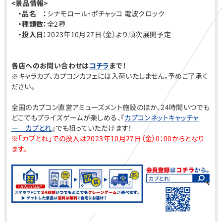
<
景品情報>
・品名 ：
シナモロール・ポチャッコ 電波クロック
・種類数：
全2種
・投入日：
2023年10月27日（金）より順次展開予定
各店へのお問い合わせは
コチラ
まで！
※キャラカプ、カプコンカフェには入荷いたしません。予めご了承く
ださい。
全国のカプコン直営アミューズメント施設のほか、24時間いつでも
どこでもプライズゲームが楽しめる、『
カプコンネットキャッチャ
ー カプとれ
』でも狙っていただけます！
※「カプとれ」での投入は2023年10月27日（金）0：00からとなり
ます。