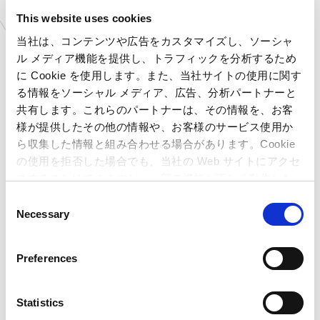
愛知県
プラサカプコン 徳重店
This website uses cookies
京都府
プラサカプコン 京都店
大阪府
プラサカプコン 藤井寺店
当社は、コンテンツや広告をカスタマイズし、ソーシャ
広島県
プラサカプコン 広島店
ル メディア機能を提供し、トラフィックを分析するため
愛媛県
プラサカプコン 新居浜店
に Cookie を使用します。また、当社サイトの使用に関す
る情報をソーシャル メディア、広告、分析パートナーと
高知県
プラサカプコン 高知店
共有します。これらのパートナーは、その情報を、お客
福岡県
プラサカプコン 直方店
様が提供したその他の情報や、お客様のサービス使用か
大分県
プラサカプコン 大分店
ら収集した情報と組み合わせる場合があります。Cookie
石川県
MIRAINOイオンモール白
山店
の使用を拒否した場合でも、当社の Web サイトにアクセ
スすることはできますが、一部の機能が正しく動作しな
岐阜県
MIRAINOイオンモール土
岐店
い可能性があります。
C
愛知県
MIRAINOイオンモール豊
Necessary
o
川店
n
新潟県
カプコサーカス 新潟東店
s
北海道
ゲームランド 新さっぽろ
Preferences
e
店
n
青森県
ゲームランド つがる柏店
t
Statistics
岩手県
ゲームランド 盛岡店
S