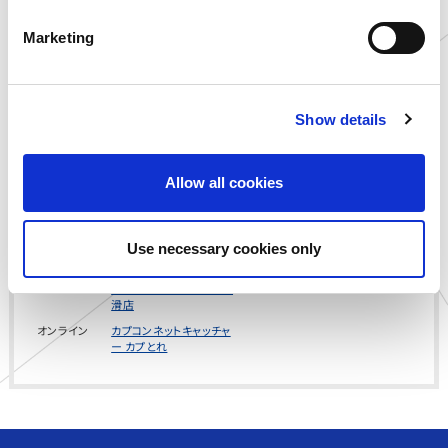
宮城県
ゲームランド 佐沼店
e
千葉県
ゲームランド ちはら台店
Marketing
l
千葉県
ゲームランド 千葉ニュー
e
タウン店
c
千葉県
ゲームランド 津田沼店
Show details
t
愛知県
ゲームランド 岡崎店
i
滋賀県
ゲームランド 草津店
o
島根県
you me CIRCUS 出雲店
Allow all cookies
n
静岡県
MARK IS 静岡店内 アミュ
ーズメントパーク
埼玉県
あそびライブラリー 川口
Use necessary cookies only
店
愛知県
アミューズファクトリー 常
滑店
オンライン
カプコンネットキャッチャ
ー カプとれ