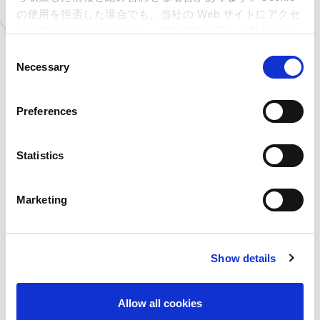
の使用を拒否した場合でも、当社の Web サイトにアクセ
石川県
MIRAINOイオンモール白
山店
スすることはできますが、一部の機能が正しく動作しな
岐阜県
MIRAINOイオンモール土
い可能性があります。
C
岐店
Necessary
o
愛知県
MIRAINOイオンモール豊
川店
n
※2023年4月4日
s
(火)OPEN
Preferences
e
千葉県
ゲームランド ちはら台店
n
愛知県
ゲームランド 岡崎店
t
Statistics
滋賀県
ゲームランド 草津店
S
島根県
you me CIRCUS 出雲店
e
Marketing
静岡県
MARK IS 静岡店内 アミュ
l
ーズメントパーク
e
愛知県
アミューズファクトリー 常
c
滑店
Show details
t
オンライン
カプコンネットキャッチャ
ー カプとれ
i
o
Allow all cookies
n