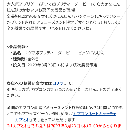
大人気アプリゲーム『ウマ娘プリティーダービー』から大きなにん
じん形のかわいいお菓子の景品が登場！
全長約42cmのBIGサイズのにんじん形パッケージにキャラクター
がプリントされたアミューズメント限定デザインとなっております。
全２種類での展開です。ぜひGETしてくださいね♪
<
景品情報>
・品名 ：
ウマ娘プリティーダービー ビッグにんじん
・種類数：
全2種
・投入日：
2023年3月23日（木）より順次展開予定
各店へのお問い合わせは
コチラ
まで！
※キャラカプ、カプコンカフェには入荷いたしません。予めご了承く
ださい。
全国のカプコン直営アミューズメント施設のほか、24時間いつでも
どこでもプライズゲームが楽しめる、『
カプコンネットキャッチャ
ー カプとれ
』でも狙っていただけます！
※「カプとれ」での投入は2023年3月23日（木）0：00からとなりま