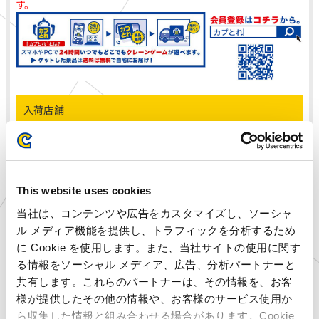
す。
入荷店舗
宮城県
プラサカプコン 石巻店
埼玉県
プラサカプコン 羽生店
千葉県
プラサカプコン 成田店
This website uses cookies
東京都
プラサカプコン 吉祥寺店
当社は、コンテンツや広告をカスタマイズし、ソーシャ
神奈川県
プラサカプコン 横須賀店
ル メディア機能を提供し、トラフィックを分析するため
京都府
プラサカプコン 京都店
に Cookie を使用します。また、当社サイトの使用に関す
広島県
プラサカプコン 広島店
る情報をソーシャル メディア、広告、分析パートナーと
高知県
プラサカプコン 高知店
共有します。これらのパートナーは、その情報を、お客
福岡県
プラサカプコン 直方店
様が提供したその他の情報や、お客様のサービス使用か
大分県
プラサカプコン 大分店
ら収集した情報と組み合わせる場合があります。Cookie