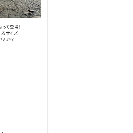
なって登場！
まるサイズ。
せんか？
い。