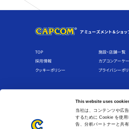
アミューズメント＆ショッ
TOP
施設・店舗⼀覧
採⽤情報
カプコンアーケ
クッキーポリシー
プライバシーポ
アミューズメント施設
室内
This website uses cookie
プラサカプコン ・ その他
クレイジーバ
当社は、コンテンツや広告
MIRAINO
あそび王国ぴ
するために Cookie 
CAPCOMIX
Kids BANeT
告、分析パートナーと共
ツカモーヨ