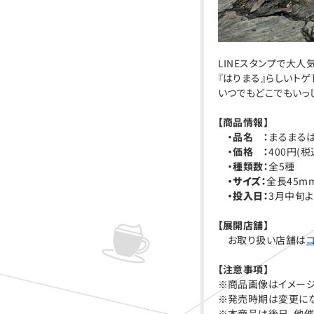
LINEスタンプで大
『はりまる』らしいト
いつでもどこでもいっ
【商品情報】
・品名 ：
まるまるは
・価格 ：
400円(税
・種類数：
全5種
・サイズ：
全長45m
・投入日：
3月中旬
【展開店舗】
お取り扱い店舗は
【注意事項】
※商品画像はイメージ
※発売時期は変更にな
※本商品は後日、他催