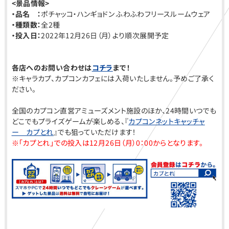
<景品情報>
・品名 ：
ポチャッコ・ハンギョドン ふわふわフリースルームウェア
・種類数：
全2種
・投入日：
2022年12月26日（月）より順次展開予定
各店へのお問い合わせは
コチラ
まで！
※キャラカプ、カプコンカフェには入荷いたしません。予めご了承く
ださい。
全国のカプコン直営アミューズメント施設のほか、24時間いつでも
どこでもプライズゲームが楽しめる、『
カプコンネットキャッチャ
ー カプとれ
』でも狙っていただけます！
※「カプとれ」での投入は12月26
日（月）0：00からとなります。