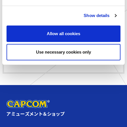
e
千葉県
ゲームランド 津田沼店
c
愛知県
ゲームランド 岡崎店
Show details
t
滋賀県
ゲームランド 草津店
i
島根県
you me CIRCUS 出雲店
o
静岡県
MARK IS 静岡店内 アミュ
Allow all cookies
n
ーズメントパーク
愛知県
アミューズファクトリー 常
滑店
Use necessary cookies only
オンライン
カプコンネットキャッチャ
ー カプとれ
アミューズメント＆ショップ