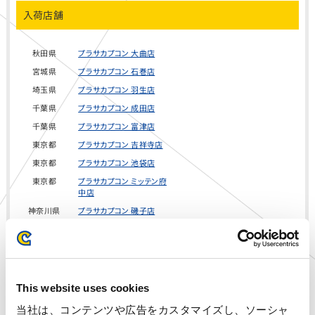
入荷店舗
秋田県
プラサカプコン 大曲店
宮城県
プラサカプコン 石巻店
埼玉県
プラサカプコン 羽生店
千葉県
プラサカプコン 成田店
千葉県
プラサカプコン 富津店
東京都
プラサカプコン 吉祥寺店
東京都
プラサカプコン 池袋店
東京都
プラサカプコン ミッテン府
中店
神奈川県
プラサカプコン 磯子店
神奈川県
プラサカプコン 横須賀店
静岡県
プラサカプコン 志都呂店
愛知県
プラサカプコン 稲沢店
愛知県
プラサカプコン 徳重店
This website uses cookies
京都府
プラサカプコン 京都店
当社は、コンテンツや広告をカスタマイズし、ソーシャ