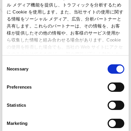
大阪府
プラサカプコン 藤井寺店
ル メディア機能を提供し、トラフィックを分析するため
広島県
プラサカプコン 広島店
に Cookie を使用します。また、当社サイトの使用に関す
愛媛県
プラサカプコン 新居浜店
る情報をソーシャル メディア、広告、分析パートナーと
高知県
プラサカプコン 高知店
共有します。これらのパートナーは、その情報を、お客
福岡県
プラサカプコン 直方店
様が提供したその他の情報や、お客様のサービス使用か
ら収集した情報と組み合わせる場合があります。Cookie
大分県
プラサカプコン 大分店
の使用を拒否した場合でも、当社の Web サイトにアクセ
石川県
MIRAINOイオンモール白
山店
スすることはできますが、一部の機能が正しく動作しな
岐阜県
MIRAINOイオンモール土
い可能性があります。
C
岐店
Necessary
o
新潟県
カプコサーカス 新潟東店
n
北海道
ゲームランド 新さっぽろ
s
店
Preferences
e
青森県
ゲームランド つがる柏店
n
岩手県
ゲームランド 盛岡店
t
Statistics
宮城県
ゲームランド 佐沼店
S
千葉県
ゲームランド ちはら台店
e
千葉県
ゲームランド 千葉ニュー
Marketing
l
タウン店