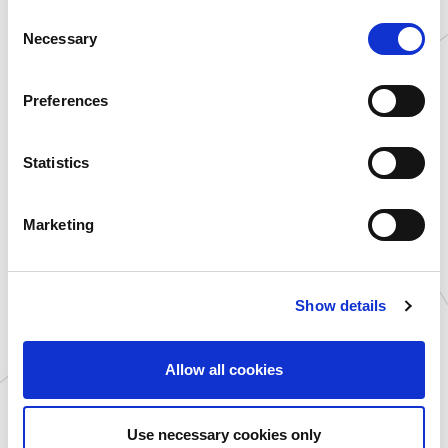
埼玉県
プラサカプコン 羽生店
い可能性があります。
C
千葉県
プラサカプコン 成田店
Necessary
o
東京都
プラサカプコン 吉祥寺店
n
東京都
プラサカプコン ミッテン府
s
Preferences
中店
e
神奈川県
プラサカプコン 磯子店
n
静岡県
プラサカプコン 志都呂店
t
Statistics
愛知県
プラサカプコン 稲沢店
S
京都府
プラサカプコン 京都店
e
Marketing
広島県
プラサカプコン 広島店
l
e
愛媛県
プラサカプコン 新居浜店
c
高知県
プラサカプコン 高知店
Show details
t
福岡県
プラサカプコン 直方店
i
大分県
プラサカプコン 大分店
o
石川県
MIRAINOイオンモール白
Allow all cookies
n
山店
岐阜県
MIRAINOイオンモール土
岐店
Use necessary cookies only
岩手県
ゲームランド 盛岡店