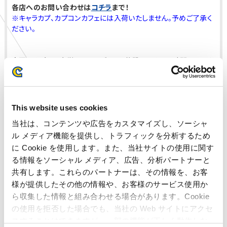
各店へのお問い合わせは
コチラ
まで！
※キャラカプ、カプコンカフェには入荷いたしません。予めご了承く
ださい。
全国のカプコン直営アミューズメント施設のほか、24時間いつでも
どこでもプライズゲームが楽しめる、『
カプコンネットキャッチャ
ー カプとれ
』でも狙っていただけます！
※「カプとれ」での投入は11月18日（金）0：00からとなります。
This website uses cookies
当社は、コンテンツや広告をカスタマイズし、ソーシャ
ル メディア機能を提供し、トラフィックを分析するため
に Cookie を使用します。また、当社サイトの使用に関す
る情報をソーシャル メディア、広告、分析パートナーと
共有します。これらのパートナーは、その情報を、お客
入荷店舗
様が提供したその他の情報や、お客様のサービス使用か
ら収集した情報と組み合わせる場合があります。Cookie
秋田県
プラサカプコン 大曲店
の使用を拒否した場合でも、当社の Web サイトにアクセ
宮城県
プラサカプコン 石巻店
スすることはできますが、一部の機能が正しく動作しな