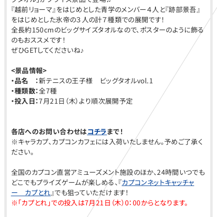
『越前リョーマ』をはじめとした青学のメンバー４人と『跡部景吾』
をはじめとした氷帝の３人の計７種類での展開です！
全長約150cmのビッグサイズタオルなので、ポスターのように飾る
のもおススメです！
ぜひGETしてくださいね♪
<
景品情報>
・品名 ：
新テニスの王子様 ビッグタオルvol.1
・種類数：
全7種
・投入日：
7月21日（木）より順次展開予定
各店へのお問い合わせは
コチラ
まで！
※キャラカプ、カプコンカフェには入荷いたしません。予めご了承く
ださい。
全国のカプコン直営アミューズメント施設のほか、24時間いつでも
どこでもプライズゲームが楽しめる、『
カプコンネットキャッチャ
ー カプとれ
』でも狙っていただけます！
※「カプとれ」での投入は7月21日（木）0：00からとなります。