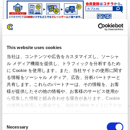
入荷店舗
This website uses cookies
埼玉県
プラサカプコン 羽生店
当社は、コンテンツや広告をカスタマイズし、ソーシャ
ル メディア機能を提供し、トラフィックを分析するため
千葉県
プラサカプコン 成田店
に Cookie を使用します。また、当社サイトの使用に関す
東京都
プラサカプコン 池袋店
る情報をソーシャル メディア、広告、分析パートナーと
愛媛県
プラサカプコン 新居浜店
共有します。これらのパートナーは、その情報を、お客
高知県
プラサカプコン 高知店
様が提供したその他の情報や、お客様のサービス使用か
福岡県
プラサカプコン 直方店
ら収集した情報と組み合わせる場合があります。Cookie
大分県
プラサカプコン 大分店
の使用を拒否した場合でも、当社の Web サイトにアクセ
石川県
MIRAINOイオンモール白
スすることはできますが、一部の機能が正しく動作しな
山店
い可能性があります。
C
千葉県
ゲームランド ちはら台店
Necessary
o
千葉県
ゲームランド 千葉ニュー