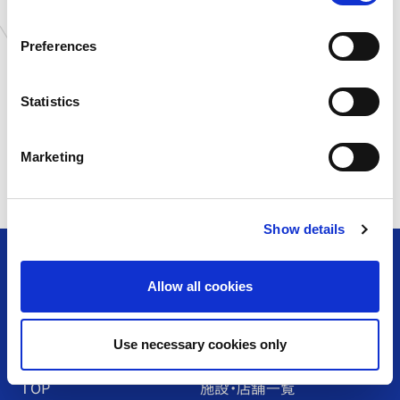
タウン店
n
愛知県
ゲームランド 岡崎店
s
Preferences
滋賀県
ゲームランド 草津店
e
n
島根県
you me CIRCUS 出雲店
t
Statistics
愛知県
アミューズファクトリー 常
滑店
S
オンライン
カプコンネットキャッチャ
e
ー カプとれ
Marketing
l
e
c
Show details
t
i
o
Allow all cookies
n
アミューズメント＆ショップ
Use necessary cookies only
TOP
施設・店舗⼀覧