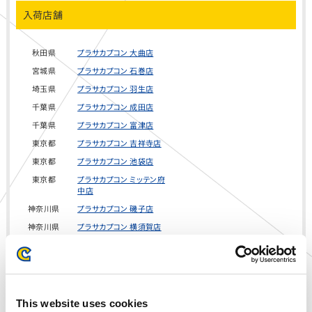
入荷店舗
秋田県
プラサカプコン 大曲店
宮城県
プラサカプコン 石巻店
埼玉県
プラサカプコン 羽生店
千葉県
プラサカプコン 成田店
千葉県
プラサカプコン 富津店
東京都
プラサカプコン 吉祥寺店
東京都
プラサカプコン 池袋店
東京都
プラサカプコン ミッテン府
中店
神奈川県
プラサカプコン 磯子店
神奈川県
プラサカプコン 横須賀店
山梨県
プラサカプコン 甲府店
静岡県
プラサカプコン 志都呂店
愛知県
プラサカプコン 稲沢店
愛知県
プラサカプコン 徳重店
This website uses cookies