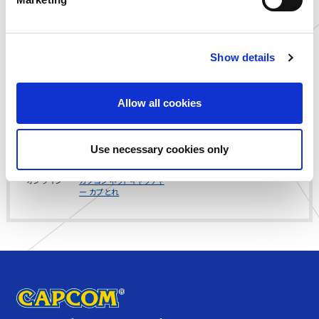
l
愛知県
ゲームランド 岡崎店
e
滋賀県
ゲームランド 草津店
c
山口県
ゆめパーク 徳山店
Show details
t
島根県
you me CIRCUS 出雲店
i
静岡県
MARK IS 静岡店内 アミュ
o
ーズメントパーク
Allow all cookies
n
埼玉県
あそびライブラリー 川口
店
Use necessary cookies only
愛知県
アミューズファクトリー 常
滑店
オンライン
カプコンネットキャッチャ
ー カプとれ