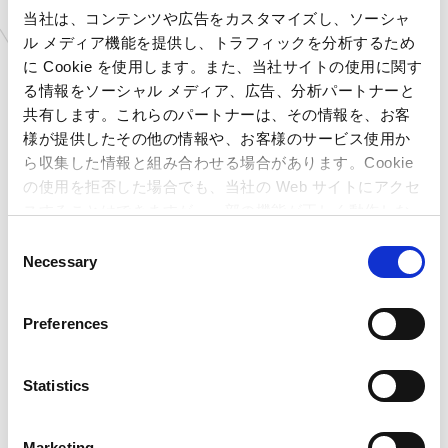
京都府
プラサカプコン 京都店
当社は、コンテンツや広告をカスタマイズし、ソーシャ
大阪府
プラサカプコン 藤井寺店
ル メディア機能を提供し、トラフィックを分析するため
広島県
プラサカプコン 広島店
に Cookie を使用します。また、当社サイトの使用に関す
愛媛県
プラサカプコン 新居浜店
る情報をソーシャル メディア、広告、分析パートナーと
高知県
プラサカプコン 高知店
共有します。これらのパートナーは、その情報を、お客
福岡県
プラサカプコン 直方店
様が提供したその他の情報や、お客様のサービス使用か
ら収集した情報と組み合わせる場合があります。Cookie
大分県
プラサカプコン 大分店
の使用を拒否した場合でも、当社の Web サイトにアクセ
石川県
MIRAINOイオンモール白
山店
スすることはできますが、一部の機能が正しく動作しな
新潟県
カプコサーカス 新潟東店
い可能性があります。
C
北海道
ゲームランド 新さっぽろ
Necessary
o
店
n
青森県
ゲームランド つがる柏店
s
Preferences
岩手県
ゲームランド 盛岡店
e
宮城県
ゲームランド 佐沼店
n
千葉県
ゲームランド ちはら台店
t
Statistics
千葉県
ゲームランド 千葉ニュー
S
タウン店
e
千葉県
ゲームランド 津田沼店
Marketing