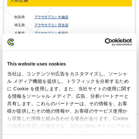
入荷店舗
秋田県
プラサカプコン 大曲店
埼玉県
プラサカプコン 羽生店
千葉県
プラサカプコン 成田店
神奈川県
プラサカプコン 磯子店
神奈川県
プラサカプコン 横須賀店
静岡県
プラサカプコン 志都呂店
This website uses cookies
愛知県
プラサカプコン 稲沢店
京都府
プラサカプコン 京都店
当社は、コンテンツや広告をカスタマイズし、ソーシャ
ル メディア機能を提供し、トラフィックを分析するため
広島県
プラサカプコン 広島店
に Cookie を使用します。また、当社サイトの使用に関す
愛媛県
プラサカプコン 新居浜店
る情報をソーシャル メディア、広告、分析パートナーと
高知県
プラサカプコン 高知店
共有します。これらのパートナーは、その情報を、お客
福岡県
プラサカプコン 直方店
様が提供したその他の情報や、お客様のサービス使用か
大分県
プラサカプコン 大分店
ら収集した情報と組み合わせる場合があります。Cookie
石川県
MIRAINOイオンモール白
の使用を拒否した場合でも、当社の Web サイトにアクセ
山店
スすることはできますが、一部の機能が正しく動作しな
岩手県
ゲームランド 盛岡店