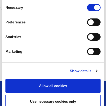
い可能性があります。
C
千葉県
ゲームランド ちはら台店
Necessary
o
千葉県
ゲームランド 千葉ニュー
タウン店
n
愛知県
ゲームランド 岡崎店
s
Preferences
滋賀県
ゲームランド 草津店
e
n
島根県
you me CIRCUS 出雲店
t
Statistics
静岡県
MARK IS 静岡店内 アミュ
ーズメントパーク
S
愛知県
アミューズファクトリー 常
e
滑店
Marketing
l
オンライン
カプコンネットキャッチャ
e
ー カプとれ
c
Show details
t
i
o
Allow all cookies
n
Use necessary cookies only
アミューズメント＆ショップ