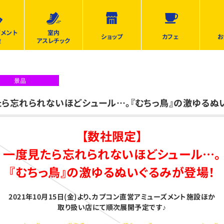
ズメント
室内
ショップ
カフェ
お
設
アスレチック
景品
たら忘れられないほどシュール…。『むちっ鳥』の激ゆるぬ
【
数社限定】
一度見たら忘れられないほどシュール…。
『むちっ鳥』の激ゆるぬいぐるみが登場！
2021
年10月15日(金)より、カプコン直営アミューズメント施設ほか
取り扱い店にて順次展開予定です♪