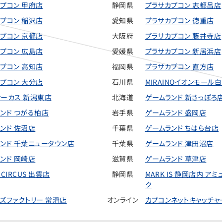
プコン 甲府店
静岡県
プラサカプコン 志都呂店
プコン 稲沢店
愛知県
プラサカプコン 徳重店
プコン 京都店
大阪府
プラサカプコン 藤井寺店
プコン 広島店
愛媛県
プラサカプコン 新居浜店
プコン 高知店
福岡県
プラサカプコン 直方店
プコン 大分店
石川県
MIRAINOイオンモール
ーカス 新潟東店
北海道
ゲームランド 新さっぽろ
ンド つがる柏店
岩手県
ゲームランド 盛岡店
ンド 佐沼店
千葉県
ゲームランド ちはら台店
ンド 千葉ニュータウン店
千葉県
ゲームランド 津田沼店
ンド 岡崎店
滋賀県
ゲームランド 草津店
e CIRCUS 出雲店
静岡県
MARK IS 静岡店内 ア
ク
ズファクトリー 常滑店
オンライン
カプコンネットキャッチャ