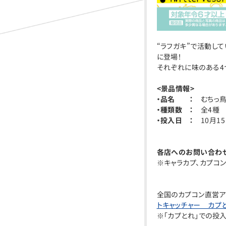
“ラフガキ”で活動して
に登場！
それぞれに味のある4
<
景品情報>
・品名 ：
むちっ鳥
・種類数 ：
全4種
・投入日 ：
10月1
各店へのお問い合わ
※キャラカプ、カプコ
全国のカプコン直営ア
トキャッチャー カプ
※「カプとれ」での投