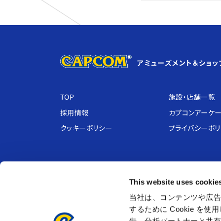
アミューズメント＆ショッ
TOP
施設・店舗⼀覧
採⽤情報
カプコンアーケ
クッキーポリシー
プライバシーポ
アミューズメント施設
室内
This website uses cookie
プラサカプコン ・ その他
クレイジーバ
当社は、コンテンツや広告
MIRAINO
あそび王国ぴ
するために Cookie 
CAPCOMIX
Kids BANeT
告、分析パートナーと共