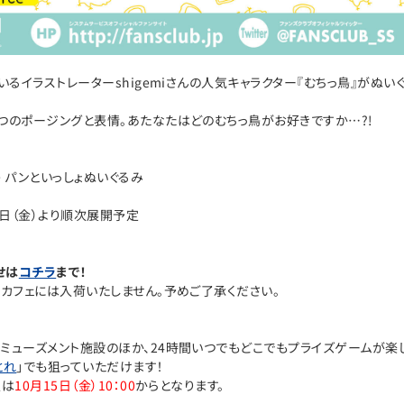
いるイラストレーターshigemiさんの人気キャラクター『むちっ鳥』がぬい
つのポージングと表情。あたなたはどのむちっ鳥がお好きですか…?!
 パンといっしょぬいぐるみ
5日（金）より順次展開予定
せは
コチラ
まで！
ンカフェには入荷いたしません。予めご了承ください。
ミューズメント施設のほか、24時間いつでもどこでもプライズゲームが楽し
とれ
」でも狙っていただけます！
入は
10月15日（金）10：00
からとなります。