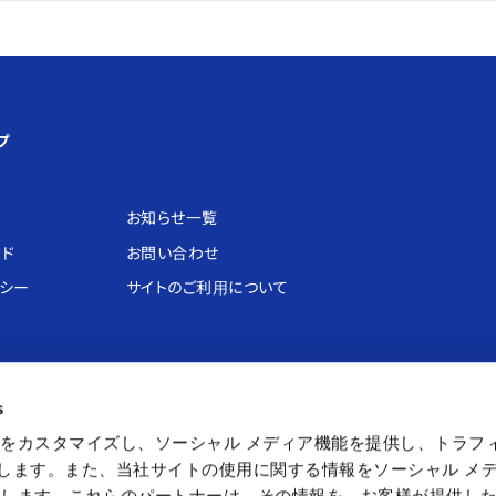
プ
お知らせ⼀覧
ード
お問い合わせ
リシー
サイトのご利⽤について
アスレチック
ショップ
カフェ
s
ネット
カプコンストア
カプコンカフェ
をカスタマイズし、ソーシャル メディア機能を提供し、トラフ
ぃかぁぶぅ
キャラカプ
を使用します。また、当社サイトの使用に関する情報をソーシャル メ
カプセルラボ
有します。これらのパートナーは、その情報を、お客様が提供し