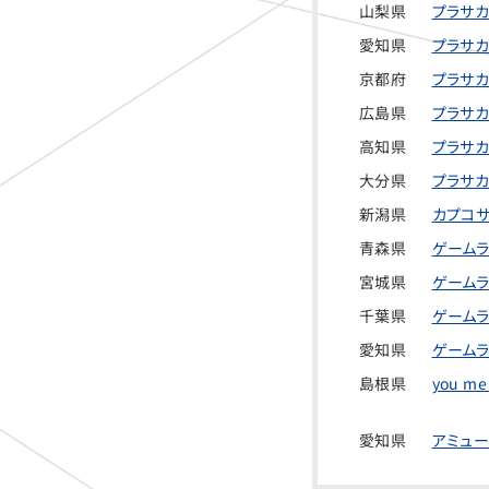
山梨県
プラサカ
愛知県
プラサカ
京都府
プラサカ
広島県
プラサカ
高知県
プラサカ
大分県
プラサカ
新潟県
カプコサ
青森県
ゲームラ
宮城県
ゲームラ
千葉県
ゲームラ
愛知県
ゲームラ
島根県
you m
愛知県
アミュー