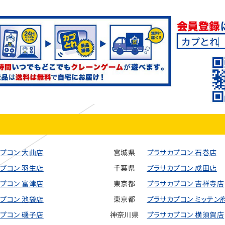
プコン 大曲店
宮城県
プラサカプコン 石巻店
プコン 羽生店
千葉県
プラサカプコン 成田店
プコン 富津店
東京都
プラサカプコン 吉祥寺店
プコン 池袋店
東京都
プラサカプコン ミッテン
プコン 磯子店
神奈川県
プラサカプコン 横須賀店