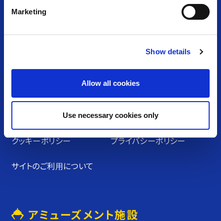
e
Marketing
l
アミューズメント＆ショップ
e
c
Show details
t
TOP
施設・店舗⼀覧
i
o
Allow all cookies
n
お知らせ⼀覧
採⽤情報
カプコンアーケード
お問い合わせ
Use necessary cookies only
クッキーポリシー
プライバシーポリシー
サイトのご利⽤について
アミューズメント施設