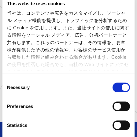
This website uses cookies
当社は、コンテンツや広告をカスタマイズし、ソーシャ
ル メディア機能を提供し、トラフィックを分析するため
入荷店舗
に Cookie を使用します。また、当社サイトの使用に関す
る情報をソーシャル メディア、広告、分析パートナーと
共有します。これらのパートナーは、その情報を、お客
東京都
プラサカプコン ミッテン府
中店
様が提供したその他の情報や、お客様のサービス使用か
神奈川県
プラサカプコン 磯子店
ら収集した情報と組み合わせる場合があります。Cookie
京都府
プラサカプコン 京都店
の使用を拒否した場合でも、当社の Web サイトにアクセ
高知県
プラサカプコン 高知店
スすることはできますが、一部の機能が正しく動作しな
い可能性があります。
石川県
MIRAINOイオンモール白
C
山店
Necessary
o
オンライン
カプコンネットキャッチャ
n
ー カプとれ
s
Preferences
e
n
t
Statistics
S