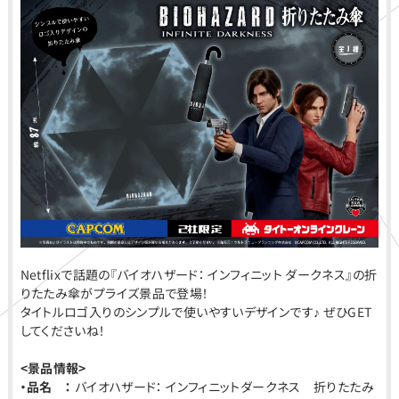
Netflixで話題の​『バイオハザード： インフィニット ダークネス』の折
りたたみ傘がプライズ景品で登場！
タイトルロゴ入りのシンプルで使いやすいデザインです♪ ぜひGET
してくださいね！
<
景品情報>
・品名 ：
バイオハザード： インフィニットダークネス 折りたたみ