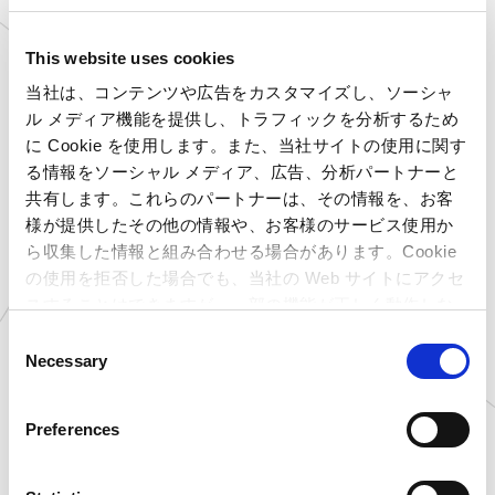
京都府
プラサカプコン 京都店
大阪府
プラサカプコン 藤井寺店
This website uses cookies
広島県
プラサカプコン 広島店
当社は、コンテンツや広告をカスタマイズし、ソーシャ
愛媛県
プラサカプコン 新居浜店
ル メディア機能を提供し、トラフィックを分析するため
高知県
プラサカプコン 高知店
に Cookie を使用します。また、当社サイトの使用に関す
福岡県
プラサカプコン 直方店
る情報をソーシャル メディア、広告、分析パートナーと
北海道
ゲームランド 新さっぽろ
共有します。これらのパートナーは、その情報を、お客
店
様が提供したその他の情報や、お客様のサービス使用か
青森県
ゲームランド つがる柏店
ら収集した情報と組み合わせる場合があります。Cookie
岩手県
ゲームランド 盛岡店
の使用を拒否した場合でも、当社の Web サイトにアクセ
千葉県
ゲームランド 千葉ニュー
スすることはできますが、一部の機能が正しく動作しな
タウン店
い可能性があります。
千葉県
ゲームランド 津田沼店
C
Necessary
o
愛知県
ゲームランド 岡崎店
n
滋賀県
ゲームランド 草津店
s
愛知県
アミューズファクトリー 常
Preferences
滑店
e
n