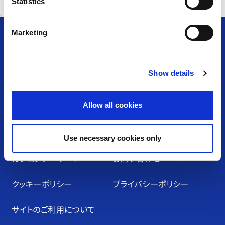
t
Statistics
S
e
Marketing
l
e
c
アミューズメント＆ショップ
Show details
t
i
o
TOP
施設・店舗⼀覧
Allow all cookies
n
お知らせ⼀覧
採⽤情報
Use necessary cookies only
カプコンアーケード
お問い合わせ
クッキーポリシー
プライバシーポリシー
サイトのご利⽤について