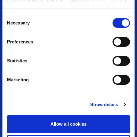
スすることはできますが、一部の機能が正しく動作しな
い可能性があります。
C
Necessary
アミューズメント＆ショップ
o
n
s
Preferences
e
TOP
施設・店舗⼀覧
n
t
Statistics
お知らせ⼀覧
採⽤情報
S
e
カプコンアーケード
お問い合わせ
Marketing
l
e
クッキーポリシー
プライバシーポリシー
c
Show details
t
サイトのご利⽤について
i
o
Allow all cookies
n