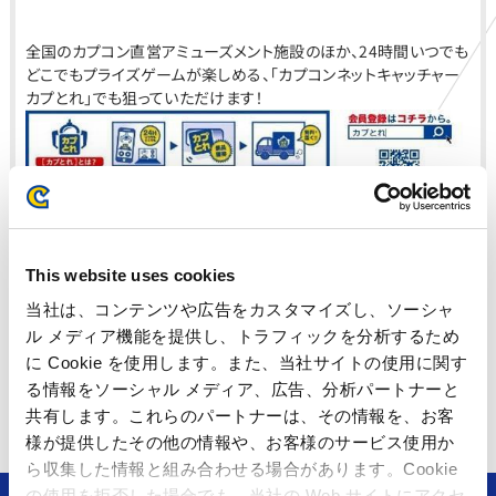
全国のカプコン直営アミューズメント施設のほか、24時間いつでも
どこでもプライズゲームが楽しめる、「カプコンネットキャッチャー
カプとれ」でも狙っていただけます！
入荷店舗
This website uses cookies
千葉県
プラサカプコン 成田店
当社は、コンテンツや広告をカスタマイズし、ソーシャ
東京都
プラサカプコン 池袋店
ル メディア機能を提供し、トラフィックを分析するため
に Cookie を使用します。また、当社サイトの使用に関す
オンライン
カプコンネットキャッチャ
ー カプとれ
る情報をソーシャル メディア、広告、分析パートナーと
共有します。これらのパートナーは、その情報を、お客
様が提供したその他の情報や、お客様のサービス使用か
ら収集した情報と組み合わせる場合があります。Cookie
の使用を拒否した場合でも、当社の Web サイトにアクセ