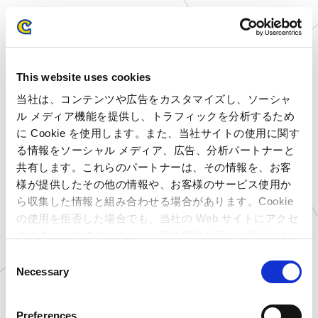
【注意事項】
※商品画像はイメージです。実際の商品と異な
This website uses cookies
る場合がございます。
当社は、コンテンツや広告をカスタマイズし、ソーシャ
※発売時期は変更になる場合がございます。
ル メディア機能を提供し、トラフィックを分析するため
※本商品は後日、他催事や異なった販路にて展
に Cookie を使用します。また、当社サイトの使用に関す
る情報をソーシャル メディア、広告、分析パートナーと
開される可能性がございます。予めご了承くださ
共有します。これらのパートナーは、その情報を、お客
い。
様が提供したその他の情報や、お客様のサービス使用か
ら収集した情報と組み合わせる場合があります。Cookie
の使用を拒否した場合でも、当社の Web サイトにアクセ
□取り扱い店舗
スすることはできますが、一部の機能が正しく動作しな
カプコン直営アミューズメント施設、カプコンネ
い可能性があります。
C
ットキャッチャー カプとれ
Necessary
o
n
※カプとれURL：
https://capcom-
s
Preferences