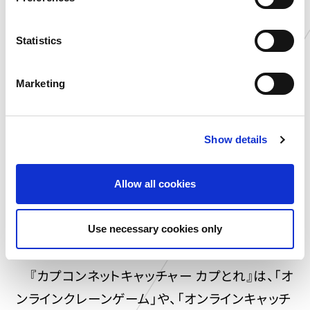
netcatcher.com/
e
※店舗一覧 ：
n
t
Statistics
http://www.capcom.co.jp/amusement/g
S
ame/
e
Marketing
l
e
c
■『カプコンネットキャッチャー カプとれ』とは？■
Show details
t
i
o
Allow all cookies
n
Use necessary cookies only
『カプコンネットキャッチャー カプとれ』は、「オ
ンラインクレーンゲーム」や、「オンラインキャッチ