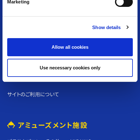
Marketing
アミューズメント＆ショップ
l
e
c
Show details
t
TOP
施設・店舗⼀覧
i
o
お知らせ⼀覧
採⽤情報
Allow all cookies
n
カプコンアーケード
お問い合わせ
Use necessary cookies only
クッキーポリシー
プライバシーポリシー
サイトのご利⽤について
アミューズメント施設