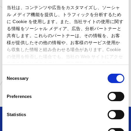
店」「カプセルラボ なんばウォーク店」両店へお
当社は、コンテンツや広告をカスタマイズし、ソーシャ
立ち寄りください！
ル メディア機能を提供し、トラフィックを分析するため
に Cookie を使用します。また、当社サイトの使用に関す
対象店舗
る情報をソーシャル メディア、広告、分析パートナーと
共有します。これらのパートナーは、その情報を、お客
大阪府
CAPCOM BOX なんばウォーク店
様が提供したその他の情報や、お客様のサービス使用か
ら収集した情報と組み合わせる場合があります。Cookie
の使用を拒否した場合でも、当社の Web サイトにアクセ
スすることはできますが、一部の機能が正しく動作しな
い可能性があります。
C
一覧に戻る
Necessary
o
n
s
Preferences
e
n
t
Statistics
S
e