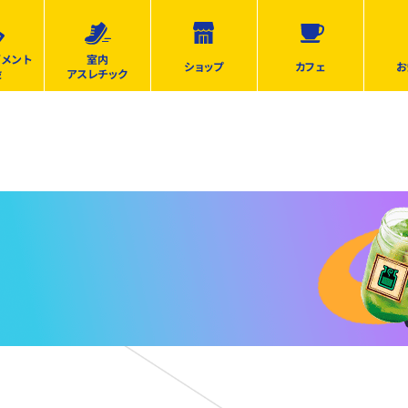
ズメント
室内
ショップ
カフェ
お
設
アスレチック