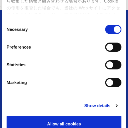
ら収集した情報と組み合わせる場合があります。Cookie
の使用を拒否した場合でも、当社の Web サイトにアクセ
スすることはできますが、一部の機能が正しく動作しな
い可能性があります。
C
Necessary
o
n
アミューズメント＆ショップ
s
Preferences
e
n
TOP
施設・店舗⼀覧
t
Statistics
S
お知らせ⼀覧
採⽤情報
e
Marketing
l
カプコンアーケード
お問い合わせ
e
c
クッキーポリシー
プライバシーポリシー
Show details
t
i
サイトのご利⽤について
o
Allow all cookies
n