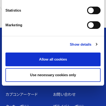
愛知県
アミューズファクトリー 常
n
滑店
t
Statistics
S
e
Marketing
l
e
c
Show details
t
i
アミューズメント＆ショップ
o
Allow all cookies
n
TOP
施設・店舗⼀覧
Use necessary cookies only
お知らせ⼀覧
採⽤情報
カプコンアーケード
お問い合わせ