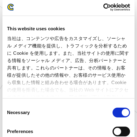
京都府
プラサカプコン 京都店
大阪府
プラサカプコン 藤井寺店
広島県
プラサカプコン 広島店
高知県
プラサカプコン 高知店
This website uses cookies
大分県
プラサカプコン 大分店
当社は、コンテンツや広告をカスタマイズし、ソーシャ
愛知県
MIRAINOイオンモール豊
ル メディア機能を提供し、トラフィックを分析するため
川店
に Cookie を使用します。また、当社サイトの使用に関す
北海道
ゲームランド 新さっぽろ
る情報をソーシャル メディア、広告、分析パートナーと
店
共有します。これらのパートナーは、その情報を、お客
青森県
ゲームランド つがる柏店
様が提供したその他の情報や、お客様のサービス使用か
岩手県
ゲームランド 盛岡店
ら収集した情報と組み合わせる場合があります。Cookie
宮城県
ゲームランド 佐沼店
の使用を拒否した場合でも、当社の Web サイトにアクセ
千葉県
ゲームランド ちはら台店
スすることはできますが、一部の機能が正しく動作しな
千葉県
ゲームランド 千葉ニュー
い可能性があります。
タウン店
C
Necessary
o
千葉県
ゲームランド 津田沼店
n
島根県
you me CIRCUS 出雲店
s
静岡県
MARK IS 静岡店内 アミュ
Preferences
ーズメントパーク
e