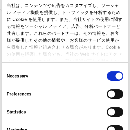
当社は、コンテンツや広告をカスタマイズし、ソーシャ
ル メディア機能を提供し、トラフィックを分析するため
に Cookie を使用します。また、当社サイトの使用に関す
る情報をソーシャル メディア、広告、分析パートナーと
共有します。これらのパートナーは、その情報を、お客
様が提供したその他の情報や、お客様のサービス使用か
ら収集した情報と組み合わせる場合があります。Cookie
の使用を拒否した場合でも、当社の Web サイトにアクセ
スすることはできますが、一部の機能が正しく動作しな
い可能性があります。
C
Necessary
o
n
「AMUSEMENT PARK 静岡店」による「Kids BANet」（キッズバネッ
ト）では、お子様が飛んだり跳ねたり体を動かして遊べるアクティ
s
Preferences
ブゾーンとして「ボールプール」「エアスライダー」「ミニニンジャ」
e
「キッズクライミング」といったお子様が安心して楽しめる遊具を多
n
数ご用意しております。
t
Statistics
またお子様を見守りながらくつろげる、保護者の方の休憩コーナ
S
ーもご用意しております。
e
Marketing