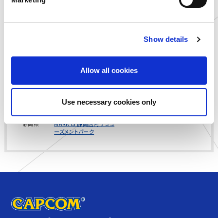
l
【場所】
：〒420-0821 静岡県静岡市葵区柚木1026 MARK
e
IS 静岡 3F
【営業時間】
：10：00～20：00
c
【問合せ先】
：
054-295-5657
Show details
t
i
o
Allow all cookies
n
© CAPCOM CO., LTD. ALL RIGHTS RESERVED.
店舗
Use necessary cookies only
静岡県
MARK IS 静岡店内 アミュ
ーズメントパーク