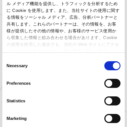
ル メディア機能を提供し、トラフィックを分析するため
に Cookie を使用します。また、当社サイトの使用に関す
る情報をソーシャル メディア、広告、分析パートナーと
共有します。これらのパートナーは、その情報を、お客
様が提供したその他の情報や、お客様のサービス使用か
カプコンの最新情報を、見て、触れて、遊ぶことが
ら収集した情報と組み合わせる場合があります。Cookie
できる体感型施設です。
の使用を拒否した場合でも、当社の Web サイトにアクセ
ブース内では、カプコン最新タイトルをプレイで
スすることはできますが、一部の機能が正しく動作しな
い可能性があります。
C
きる試遊台や、あの人気キャラクターの等身大フ
Necessary
o
ィギュアも常設しております。
n
ここでしか味わえない没入感を、ぜひご体験くだ
s
Preferences
e
さい。
n
t
Statistics
■施設案内④：「キャラカプ」
S
e
Marketing
l