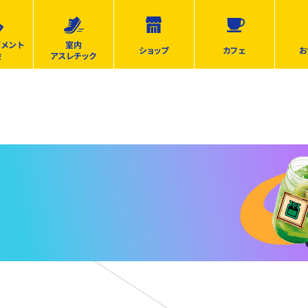
ズメント
室内
ショップ
カフェ
お
設
アスレチック