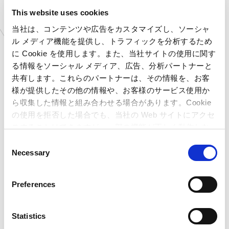
This website uses cookies
当社は、コンテンツや広告をカスタマイズし、ソーシャ
ル メディア機能を提供し、トラフィックを分析するため
に Cookie を使用します。また、当社サイトの使用に関す
る情報をソーシャル メディア、広告、分析パートナーと
共有します。これらのパートナーは、その情報を、お客
様が提供したその他の情報や、お客様のサービス使用か
ら収集した情報と組み合わせる場合があります。Cookie
の使用を拒否した場合でも、当社の Web サイトにアクセ
スすることはできますが、一部の機能が正しく動作しな
い可能性があります。
C
Necessary
o
n
s
Preferences
e
n
t
Statistics
【Puri Mart（プリマート） 開催内容】
S