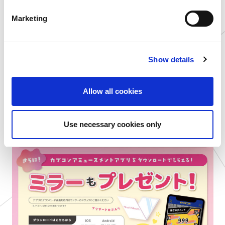
e
Marketing
l
e
c
Show details
t
i
o
Allow all cookies
n
Use necessary cookies only