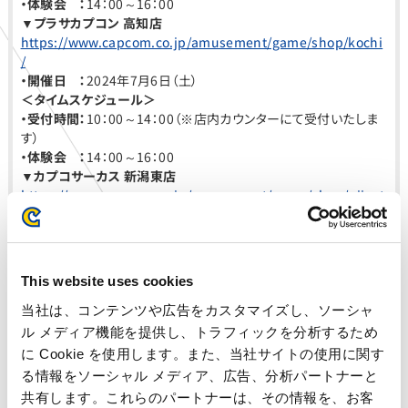
・体験会 ：
14：00～16：00
▼プラサカプコン 高知店
https://www.capcom.co.jp/amusement/game/shop/kochi
/
・開催日 ：
2024年7月6日（土）
＜タイムスケジュール＞
・受付時間：
10：00～14：00（※店内カウンターにて受付いたしま
す）
・体験会 ：
14：00～16：00
▼カプコサーカス 新潟東店
https://www.capcom.co.jp/amusement/game/shop/niigat
ahigashi
・開催日 ：
2024年7月6日（土）
＜タイムスケジュール＞
・受付時間：
10：00～15：00（※店内カウンターにて受付いたしま
This website uses cookies
す）
・体験会 ：
15：00～17：00
当社は、コンテンツや広告をカスタマイズし、ソーシャ
▼ゲームランド 草津店
ル メディア機能を提供し、トラフィックを分析するため
https://www.capcom.co.jp/amusement/game/shop/gl_ku
に Cookie を使用します。また、当社サイトの使用に関す
satsu
る情報をソーシャル メディア、広告、分析パートナーと
・開催日 ：
2024年7月6日（土）
共有します。これらのパートナーは、その情報を、お客
＜タイムスケジュール＞