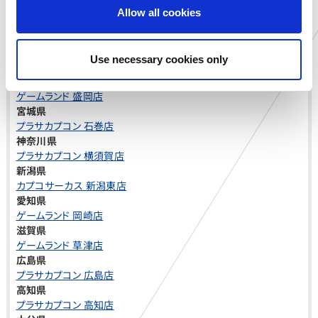
o
■
『ストリートファイター6 タイプアーケード』公式サイト
Allow all cookies
n
https://www.taito.co.jp/sf6_ac
©TAITO CORPORATION 2023 ALL RIGHTS RESERVED.
©CAPCOM
Use necessary cookies only
実施店舗
岩手県
ゲームランド 盛岡店
宮城県
プラサカプコン 石巻店
神奈川県
プラサカプコン 横須賀店
新潟県
カプコサーカス 新潟東店
愛知県
ゲームランド 岡崎店
滋賀県
ゲームランド 草津店
広島県
プラサカプコン 広島店
高知県
プラサカプコン 高知店