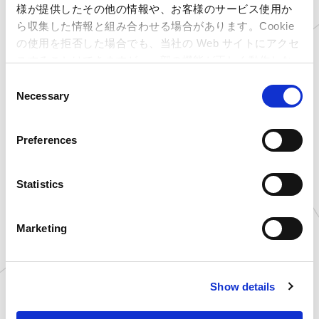
様が提供したその他の情報や、お客様のサービス使用か
・受付時間：
10：00～16：00（※店内カウンターにて受付いたしま
ら収集した情報と組み合わせる場合があります。Cookie
す）
・体験会 ：
16：00～18：00
の使用を拒否した場合でも、当社の Web サイトにアクセ
スすることはできますが、一部の機能が正しく動作しな
※状況により多少前後する可能性がございます、イベントはオフラ
い可能性があります。
C
インでの開催となります。
Necessary
o
※開催店舗は、今回公開した店舗だけでなく、今後続々と追加予
n
定となっております。
開催店舗が確定しましたらこちらのページにて更新・公開し
s
Preferences
て参ります。
e
また、「
カプコンアミューズメント
」公式X（旧Twitter）アカウン
n
トでも開催店舗をポストさせて
t
Statistics
いただきますので、ぜひ公式アカウントのフォローもお願いたしま
S
す。
e
Marketing
l
e
c
Show details
t
i