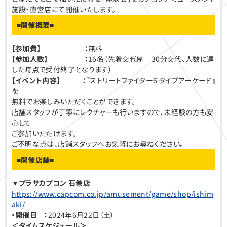
施設・直営店にて開催いたします。
■開催概要■
【参加費】 ：
無料
【参加人数】 ：
16名（先着交代制 30分交代、人数に達
した時点で受付終了となります）
【イベント内容】 ：
『ストリートファイター6 タイプアーケード』
を
無料でお楽しみいただくことができます。
店舗スタッフが丁寧にレクチャーも行いますので、未経験の方も安
心して
ご参加いただけます。
ご不明な点は、店舗スタッフへお気軽にお尋ねください。
■開催店舗■
▼
プラサカプコン 石巻店
https://www.capcom.co.jp/amusement/game/shop/ishim
aki/
・開催日 ：
2024年6月22日（土）
＜タイムスケジュール＞