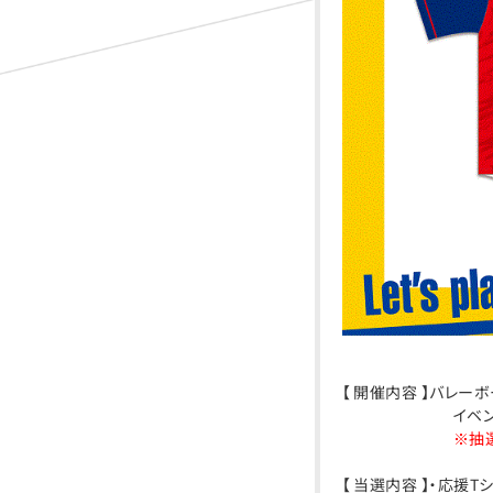
【 開催内容 】バレ
イベントにご
※抽選方法は各店
【 当選内容 】・応援T