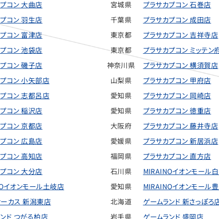
プコン 大曲店
宮城県
プラサカプコン 石巻店
プコン 羽生店
千葉県
プラサカプコン 成田店
プコン 富津店
東京都
プラサカプコン 吉祥寺店
プコン 池袋店
東京都
プラサカプコン ミッテン
プコン 磯子店
神奈川県
プラサカプコン 横須賀店
プコン 小矢部店
山梨県
プラサカプコン 甲府店
プコン 志都呂店
愛知県
プラサカプコン 岡崎店
プコン 稲沢店
愛知県
プラサカプコン 徳重店
プコン 京都店
大阪府
プラサカプコン 藤井寺店
プコン 広島店
愛媛県
プラサカプコン 新居浜店
プコン 高知店
福岡県
プラサカプコン 直方店
プコン 大分店
石川県
MIRAINOイオンモール
INOイオンモール土岐店
愛知県
MIRAINOイオンモール
ーカス 新潟東店
北海道
ゲームランド 新さっぽろ
ンド つがる柏店
岩手県
ゲームランド 盛岡店