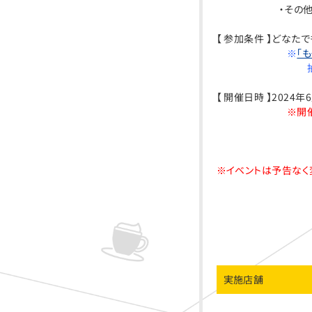
・その他、カプコ
【 参加条件 】どなた
※
「も
抽選に2回挑
【 開催日時 】202
※開
※イベントは予告なく
実施店舗