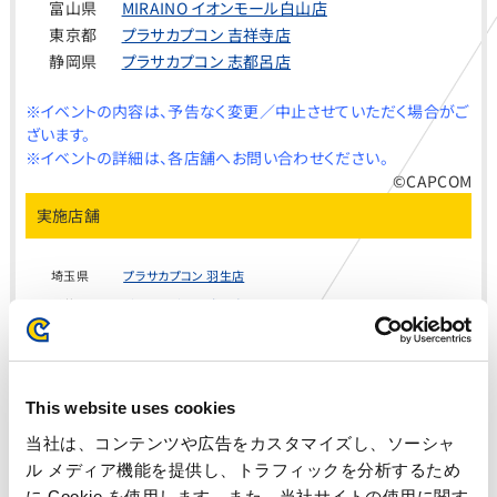
富山県
MIRAINO イオンモール白山店
東京都
プラサカプコン 吉祥寺店
静岡県
プラサカプコン 志都呂店
※イベントの内容は、予告なく変更／中止させていただく場合がご
ざいます。
※イベントの詳細は、各店舗へお問い合わせください。
©CAPCOM
実施店舗
埼玉県
プラサカプコン 羽生店
千葉県
プラサカプコン 成田店
東京都
プラサカプコン 吉祥寺店
東京都
プラサカプコン 池袋店
神奈川県
プラサカプコン 横須賀店
This website uses cookies
静岡県
プラサカプコン 志都呂店
当社は、コンテンツや広告をカスタマイズし、ソーシャ
愛知県
プラサカプコン 岡崎店
ル メディア機能を提供し、トラフィックを分析するため
広島県
プラサカプコン 広島店
に Cookie を使用します。また、当社サイトの使用に関す