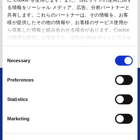
石川県
MIRAINOイオンモール白
る情報をソーシャル メディア、広告、分析パートナーと
山店
共有します。これらのパートナーは、その情報を、お客
北海道
ゲームランド 新さっぽろ
店
様が提供したその他の情報や、お客様のサービス使用か
愛知県
アミューズファクトリー 常
ら収集した情報と組み合わせる場合があります。Cookie
滑店
の使用を拒否した場合でも、当社の Web サイトにアクセ
大阪府
カプコンストアオーサカ店
スすることはできますが、一部の機能が正しく動作しな
い可能性があります。
C
Necessary
o
n
s
Preferences
e
n
アミューズメント＆ショップ
t
Statistics
S
e
Marketing
l
TOP
施設・店舗⼀覧
e
c
お知らせ⼀覧
採⽤情報