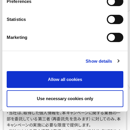
Preferences
す。
e
n
●当選に関する注意事項
t
Statistics
・当選者の賞品送付先として同一の住所が複数ご申告された場
S
合、ご申告の日時が一番早い宛先のみを有効とし、以降は無効と
させていただきます。
e
Marketing
・下記の場合は当選を無効とさせていただきますので注意くださ
l
い。
e
① 当選で獲得した権利を他人に譲渡した場合
c
② 住所不明、転居先不明、長期不在、日本国外の配送先指定など
Show details
t
により賞品をお届けできない場合
i
③ 不適切な行為を行われた場合、またはその可能性が高いと当
o
社が判断した場合
Allow all cookies
n
●個人情報の取り扱いについて
・お客様からいただいた個人情報は抽選（重複当選がないことの
Use necessary cookies only
確認を含みます）、賞品の発送とお客様へのご連絡以外には一切
使用せず、利用目的達成後は適切に廃棄いたします。
・当社は、取得した個人情報を、本キャンペーンに関する業務の一
部を委託している第三者（再委託先を含みます）に対してのみ、本
キャンペーンの実施に必要な限度で提供します。