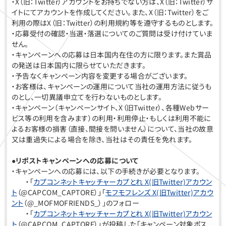
・X（旧：Twitter）アカウントをお持ちでない方は、X（旧：Twitter）サ
イトにてアカウントを作成してください。また、X（旧：Twitter）をご
利用の際はX（旧：Twitter）の利用規約等を遵守するものとします。
・応募受付の確認・当選・落選についてのご質問は受け付けていま
せん。
・キャンペーンへの応募は日本国内在住の方に限ります。また賞品
の発送は日本国内に限らせていただきます。
・予告なくキャンペーン内容を変更する場合がございます。
・お客様は、キャンペーンの運用について当社の運用方法に従うも
のとし、一切異議申立てを行わないものとします。
・キャンペーン（キャンペーンサイト、X（旧Twitter）、各種Webサー
ビス等の利用を含みます）の利用・利用停止・もしくは利用不能に
よるお客様の損害（直接、間接を問いません）について、当社の故意
又は重過失による場合を除き、当社はその責任を免れます。
●リポストキャンペーンへの応募について
・キャンペーンへの応募には、以下の手続きが必要となります。
・「
カプコンネットキャッチャーカプとれ X(旧Twitter)アカウン
ト
（@CAPCOM_CAPTORE）」「
モフモフレンズ X(旧Twitter)アカウ
ント
（@_MOFMOFRIENDS_）」のフォロー
・「
カプコンネットキャッチャーカプとれ X(旧Twitter)アカウン
ト
（@CAPCOM_CAPTORE）」が投稿した「キャンペーン対象ポス