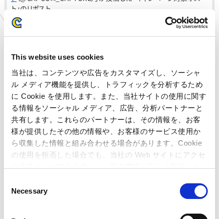
ト」のリポスト。
・以下の場合は、キャンペーンへの応募及び抽選の対象外となりま
す。
・「キャンペーン対象ツイート」の引用リポスト。
・抽選時に「非公開」状態のアカウント。
This website uses cookies
・抽選前に「
カプコンネットキャッチャーカプとれ X(旧Twitter)
アカウント
（@CAPCOM_CAPTORE）」「
モフモフレンズ X(旧
当社は、コンテンツや広告をカスタマイズし、ソーシャ
Twitter)アカウント
（@_MOFMOFRIENDS_）」のフォローを解除さ
ル メディア機能を提供し、トラフィックを分析するため
れたアカウント。
に Cookie を使用します。また、当社サイトの使用に関す
・キャンペーンに関係ないと当社が判断したリポスト。
る情報をソーシャル メディア、広告、分析パートナーと
共有します。これらのパートナーは、その情報を、お客
●当選発表
・厳正な抽選の上、当選者様にはキャンペーン終了後に「
カプコン
様が提供したその他の情報や、お客様のサービス使用か
ネットキャッチャーカプとれ X(旧Twitter)アカウント
ら収集した情報と組み合わせる場合があります。Cookie
（@CAPCOM_CAPTORE）」より、1ヶ月以内にダイレクトメッセー
の使用を拒否した場合でも、当社の Web サイトにアクセ
ジをお送りします。
スすることはできますが、一部の機能が正しく動作しな
・ダイレクトメッセージ内に記載してある応募フォームに、必要事項
い可能性があります。
C
の入力をお願いいたします。
Necessary
・ダイレクトメッセージをお送りしてから7日間以内にご返信がな
o
い場合は、当選を無効とさせていただきますのでご了承ください。
n
・当選者の発表は当選者への連絡をもって代えさせていただきま
s