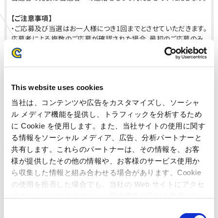
【ご注意事項】
・ご応募及び当選はお一人様につき1回までとさせていただきます。
応募者による複数のご応募が確認された場合、最初のご応募のみ
を有効とし、それ以降のご応募は無効とさせていただきます。
・当選の権利を他人へ譲渡、あるいは換金することはできません。
・本キャンペーンのプロモーション目的で、応募者のTwitterのアカ
ウント名、ユーザー名、及び本キャンペーンに関するツイート内容
This website uses cookies
を「
AMUSEMENT PARK 静岡店Twitterアカウント
（@Capcomshizuoka）」、当社公式サイト及び公式SNS等におい
当社は、コンテンツや広告をカスタマイズし、ソーシャ
てご紹介させていただく場合がございます。あらかじめご了承くだ
ル メディア機能を提供し、トラフィックを分析するため
さい。
に Cookie を使用します。また、当社サイトの使用に関す
・Twitter社が提供するサービスのメンテナンスや不具合が発生し
る情報をソーシャル メディア、広告、分析パートナーと
た場合など、Twitterへのログインが行えない、投稿ができないな
共有します。これらのパートナーは、その情報を、お客
どの状況が発生し、本キャンペーンにご参加いただけない可能性
がございます。
様が提供したその他の情報や、お客様のサービス使用か
・応募者は、本キャンペーンに応募するにあたり、以下の行為をして
ら収集した情報と組み合わせる場合があります。Cookie
はなりません。
の使用を拒否した場合でも、当社の Web サイトにアクセ
①法令若しくは本規約若しくはTwitter社が定める利用規約そ
スすることはできますが、一部の機能が正しく動作しな
の他のルールに違反する行為又はそのおそれがある行為
い可能性があります。
C
②本キャンペーンの運営を妨げる行為