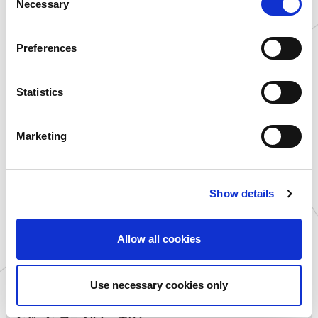
Necessary
③公序良俗に反する行為
o
④当社又は第三者を誹謗中傷する行為
n
⑤広告宣伝又は勧誘行為
s
Preferences
⑥その他当社が不適切であると合理的に判断する行為
e
・賞品及び本キャンペーンの具体的内容は予告なく変更になる場
n
合がございます。
t
Statistics
・賞品の発送は日本国内に限らせていただきます。
S
・応募者が本規約に違反していたことが判明した場合、ご応募又は
当選を無効とさせていただきます。
e
Marketing
・当社は、本キャンペーンに関して応募者に損害が生じた場合であ
l
っても、当社に故意又は過失がある場合を除いて、責任を負いませ
e
ん。
c
・当社の過失（重過失を除きます）によって、本キャンペーンに関し
Show details
t
て応募者に損害が生じた場合、当社は、債務不履行、不法行為そ
i
の他の請求原因を問わず、応募者に現実に生じた直接かつ通常の
o
範囲の損害についてのみ責任を負います。
Allow all cookies
・本キャンペーン及び本規約に関する事項については、日本法を準
n
拠法とし、本キャンペーンに関する紛争については、東京地方裁判
所を第一審の専属的合意管轄裁判所とします。
Use necessary cookies only
■「カプセルラボ静岡店」オープン記念フォロー＆リツイート キャ