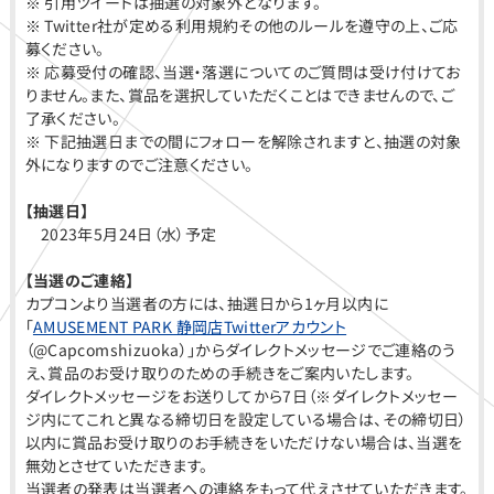
※ 引用ツイートは抽選の対象外となります。
※ Twitter社が定める利用規約その他のルールを遵守の上、ご応
募ください。
※ 応募受付の確認、当選・落選についてのご質問は受け付けてお
りません。また、賞品を選択していただくことはできませんので、ご
了承ください。
※ 下記抽選日までの間にフォローを解除されますと、抽選の対象
外になりますのでご注意ください。
【抽選日】
2023年5月24日（水）予定
【当選のご連絡】
カプコンより当選者の方には、抽選日から1ヶ月以内に
「
AMUSEMENT PARK 静岡店Twitterアカウント
（@Capcomshizuoka）」からダイレクトメッセージでご連絡のう
え、賞品のお受け取りのための手続きをご案内いたします。
ダイレクトメッセージをお送りしてから7日（※ダイレクトメッセー
ジ内にてこれと異なる締切日を設定している場合は、その締切日）
以内に賞品お受け取りのお手続きをいただけない場合は、当選を
無効とさせていただきます。
当選者の発表は当選者への連絡をもって代えさせていただきます。