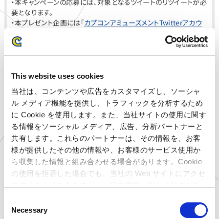
・本キャンペーンの応募には、対象となるツイートのリツイートが必
要となります。
・本プレゼント企画には「
カプコンアミューズメントTwitterアカウ
ント
」アカウントのフォローが必要となります。
・抽選前に各アカウントのフォローを解除された場合、抽選の対象
外となります。
・当選者の発表は当選者への連絡をもって代えさせていただきま
す。（当選した方には事前にダイレクトメールにてお知らせさせて頂
This website uses cookies
きます。）
当社は、コンテンツや広告をカスタマイズし、ソーシャ
・16歳未満のお客様は、保護者の方の同意を得た上でご応募くだ
ル メディア機能を提供し、トラフィックを分析するため
さい。
・本キャンペーンは、予告なくキャンペーン内容や開催期間の変更
に Cookie を使用します。また、当社サイトの使用に関す
等をさせて頂く場合がございます。あらかじめご了承下さい。
る情報をソーシャル メディア、広告、分析パートナーと
・個人情報は、お客様への連絡、本プレゼント企画運営の目的に限
共有します。これらのパートナーは、その情報を、お客
り使用いたします。
様が提供したその他の情報や、お客様のサービス使用か
・その他、当社における個人情報の取扱いについては、当社公式
ら収集した情報と組み合わせる場合があります。Cookie
WEBサイトにおいて定める「
プライバシーポリシー
」に従うものとい
の使用を拒否した場合でも、当社の Web サイトにアクセ
たします。
スすることはできますが、一部の機能が正しく動作しな
い可能性があります。
C
■当選のお知らせ及び、当選連絡について
Necessary
o
・ご当選されたお客様にはTwitterのダイレクトメッセージにてご連