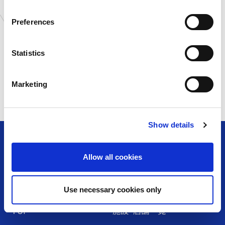
n
絡させて頂きます。落選の場合のご連絡は致しません。
s
・賞品のお届は日本国内に限らせていただきます。
Preferences
e
・当選の連絡は、2022年7月下旬～8月上旬頃を予定しておりま
す。
n
・ご当選者のご連絡後、期間内にご返答頂けない場合には、当選を
t
Statistics
無効とさせていただきます。
S
・応募受付の確認、当選・落選についてのご質問は受け付けていま
e
せん。
Marketing
l
e
c
Show details
t
i
o
Allow all cookies
n
アミューズメント＆ショップ
Use necessary cookies only
TOP
施設・店舗⼀覧