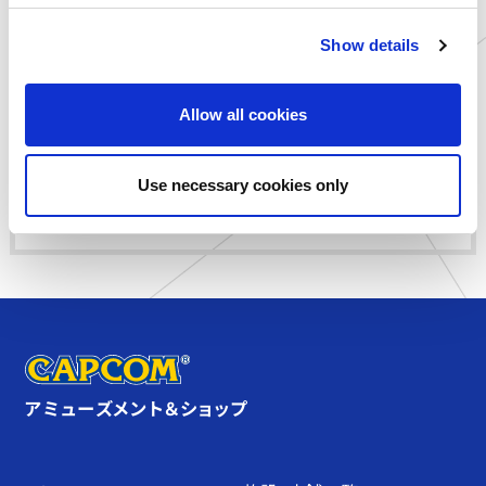
無効とさせていただきます。
c
・応募受付の確認、当選・落選についてのご質問は受け付けていま
Show details
t
せん。
i
o
■西村キヌ氏描き下ろしグッズの詳細ついてはこちら
Allow all cookies
https://www.capcom.co.jp/amusement/capcomstore/202
n
1/01/capcom-store-3.html
Use necessary cookies only
©CAPCOM U.S.A., INC.
©CAPCOM CO., LTD. ALL RIGHTS RESERVED.
アミューズメント＆ショップ