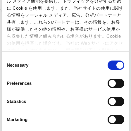
ル メディア機能を提供し、トラフィックを分析するため
す。（当選した方には事前にダイレクトメールにてお知らせさせて頂
に Cookie を使用します。また、当社サイトの使用に関す
きます。）
る情報をソーシャル メディア、広告、分析パートナーと
・
16
歳未満のお客様は、保護者の方の同意を得た上でご応募くだ
共有します。これらのパートナーは、その情報を、お客
さい。
・本キャンペーンは、予告なくキャンペーン内容や開催期間の変更
様が提供したその他の情報や、お客様のサービス使用か
等をさせて頂く場合がございます。あらかじめご了承下さい。
ら収集した情報と組み合わせる場合があります。Cookie
・個人情報は、お客様への連絡、本プレゼント企画運営の目的に限
の使用を拒否した場合でも、当社の Web サイトにアクセ
り使用いたします。
スすることはできますが、一部の機能が正しく動作しな
・その他、当社における個人情報の取扱いについては、当社公式
い可能性があります。
C
WEB
サイトにおいて定める「プライバシーポリシー」に従うものとい
Necessary
たします。
o
※プライバシーポリシーリンクは
こちら
n
s
Preferences
■
当選のお知らせ及び、当選連絡について
■
e
・ご応募いただいた方の中から、各公式アカウントごとに厳正な抽
n
選の上、当選者を決定いたします。
t
Statistics
・ご当選されたお客様には各対象の
Twitterごと
のダイレクトメッセ
S
ージにてご連絡させて頂きます。落選の場合のご連絡は致しませ
ん。
e
Marketing
・賞品のお届は日本国内に限らせていただきます。
l
・ご当選者のご連絡後、期間内にご返答頂けない場合には、当選を
e