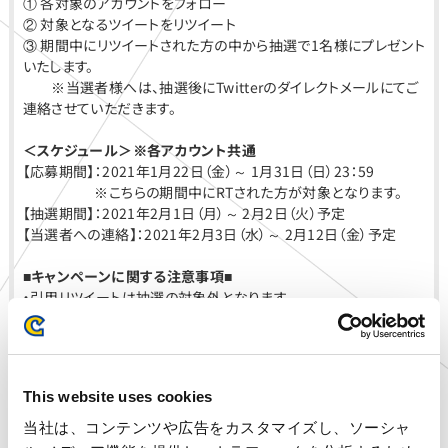
① 各対象のアカウントをフォロー
② 対象となるツイートをリツイート
③ 期間中にリツイートされた方の中から抽選で1名様にプレゼント
いたします。
※当選者様へは、抽選後にTwitterのダイレクトメールにてご
連絡させていただきます。
＜スケジュール＞※各アカウント共通
【応募期間】：
2021
年
1
月22
日（金）～
1
月31
日（日）
23
：
59
※
こちらの期間中に
RT
された方が対象となります。
【抽選期間】：
2021
年2
月
1
日（月）～
2
月2
日（火）予定
【当選者への連絡】：
2021
年2
月3
日（水）～
2
月12
日（金）予定
■
キャンペーンに関する注意事項
■
・引用リツイートは抽選の対象外となります。
・本キャンペーンの応募には、対象となる各アカウントごとに配信
するツイートのリツイートが必要となります。
・本プレゼント企画には対象となる公式
Twitter
アカウントのフォロ
ーが必要となります。
This website uses cookies
・抽選前に各対象の公式
Twitter
アカウントのフォローを解除され
た場合、抽選の対象外となります。
当社は、コンテンツや広告をカスタマイズし、ソーシャ
・当選者の発表は当選者への連絡をもって代えさせていただきま