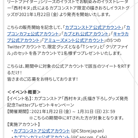
リートファイター」シリーズのイラストでお馴染みのイラストレータ
ー「西村キヌ」氏によるカプコンストア限定の描きおろしイラストグ
ッズが2021年1月22日（金）より発売を開始いたします。
こちらの販売開始を記念して、「
カプコンストア公式アカウント
」「
カ
プコンカフェ公式アカウント
」「
カプとれ公式アカウント
」「
キャラカ
プ公式アカウント
」「
アミューズメント公式アカウント
」の5つの
Twitterアカウントで、限定グッズとなる「Tシャツ」と「クリアファイ
ル」のセットを各アカウントで1名様ずつプレゼントいたします。
こちらは、期間中に対象の公式アカウントで該当のツイートをRTす
るだけ！
皆さまのご応募をお待ちしております！
＜イベント概要＞
【イベント名】：カプコンストア「西村キヌ」氏描き下ろしグッズ発売
記念Twitterプレゼントキャンペーン
【開催期間】：2021年1月22日（金）～ 1月31日（日）23：59
※こちらの期間中にRTされた方が対象となります。
【実施アカウント】
・
カプコンストア公式アカウント
（
@CStorejapan）
・
カプコンカフェ公式アカウント
（
@Capcom_Cafe）