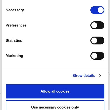
愛知県
プラサカプコン 稲沢店
い可能性があります。
C
愛知県
プラサカプコン 徳重店
Necessary
o
京都府
プラサカプコン 京都店
n
大阪府
プラサカプコン 藤井寺店
s
Preferences
広島県
プラサカプコン 広島店
e
愛媛県
プラサカプコン 新居浜店
n
高知県
プラサカプコン 高知店
t
Statistics
福岡県
プラサカプコン 直方店
S
大分県
プラサカプコン 大分店
e
Marketing
l
新潟県
カプコサーカス 新潟東店
e
北海道
ゲームランド 新さっぽろ
店
c
青森県
ゲームランド つがる柏店
Show details
t
岩手県
ゲームランド 盛岡店
i
o
宮城県
ゲームランド 佐沼店
Allow all cookies
n
千葉県
ゲームランド ちはら台店
千葉県
ゲームランド 千葉ニュー
タウン店
Use necessary cookies only