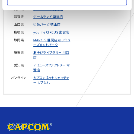
千葉県
ゲームランド 津田沼店
愛知県
ゲームランド 岡崎店
滋賀県
ゲームランド 草津店
山口県
ゆめパーク 徳山店
島根県
you me CIRCUS 出雲店
静岡県
MARK IS 静岡店内 アミュ
ーズメントパーク
埼玉県
あそびライブラリー 川口
店
愛知県
アミューズファクトリー 常
滑店
オンライン
カプコンネットキャッチャ
ー カプとれ