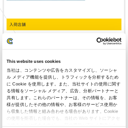
入荷店舗
秋田県
プラサカプコン 大曲店
宮城県
プラサカプコン 石巻店
埼玉県
プラサカプコン 羽生店
This website uses cookies
千葉県
プラサカプコン 成田店
千葉県
プラサカプコン 富津店
当社は、コンテンツや広告をカスタマイズし、ソーシャ
ル メディア機能を提供し、トラフィックを分析するため
東京都
プラサカプコン 吉祥寺店
に Cookie を使用します。また、当社サイトの使用に関す
東京都
プラサカプコン 池袋店
る情報をソーシャル メディア、広告、分析パートナーと
神奈川県
プラサカプコン 磯子店
共有します。これらのパートナーは、その情報を、お客
神奈川県
プラサカプコン 横須賀店
様が提供したその他の情報や、お客様のサービス使用か
山梨県
プラサカプコン 甲府店
ら収集した情報と組み合わせる場合があります。Cookie
静岡県
プラサカプコン 志都呂店
の使用を拒否した場合でも、当社の Web サイトにアクセ
愛知県
プラサカプコン 豊田店
スすることはできますが、一部の機能が正しく動作しな