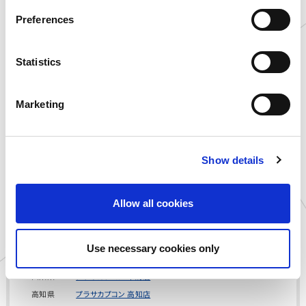
に申告
s
Preferences
※スタッフが検証の結果、異常が認められない場合は、その選手を
e
敗北扱いとします（チームではありません）
n
t
Statistics
【ご注意事項】
未成年の方は、本大会へのエントリーにあたり、事前に法定代理人
S
（親権者）の承諾を得ていただきますようお願いいたします。
e
Marketing
本大会にエントリーしたことをもって法定代理人（親権者）の同意
l
を得たものとみなします。
e
c
■ストリートファイターリーグ 公式サイト
Show details
t
i
実施店舗
o
Allow all cookies
n
宮城県
プラサカプコン 石巻店
東京都
プラサカプコン 吉祥寺店
Use necessary cookies only
神奈川県
プラサカプコン 横須賀店
山梨県
プラサカプコン 甲府店
高知県
プラサカプコン 高知店