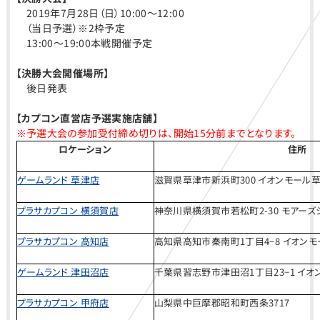
2019年7月28日（日）10:00〜12:00
（当日予選）※2枠予定
13:00〜19:00本戦開催予定
【決勝大会開催場所】
後日発表
【カプコン直営店予選実施店舗】
※予選大会の参加受付締め切りは、開始15分前までとなります。
ロケーション
住所
ゲームランド 草津店
滋賀県草津市新浜町300 イオンモール草津
プラサカプコン 横須賀店
神奈川県横須賀市若松町2-30 モアーズシ
プラサカプコン 高知店
高知県高知市秦南町1丁目4−8 イオンモ
ゲームランド 津田沼店
千葉県習志野市津田沼1丁目23−1 イオ
プラサカプコン 甲府店
山梨県中巨摩郡昭和町西条3717