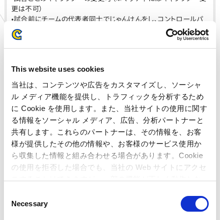
更は不可）
•試合前にチームの代表者同士でじゃんけんをし、コントロールパ
ネル（1P/2P）を選択。
•筐体の設定はイベントモード(2先モード)を使用。
•試合開始時のVトリガーの変更は可、試合中のVトリガー変更は不
可。
This website uses cookies
•対戦ステージ：ランダム選出（イベントモード時、自動でランダムと
なります）
当社は、コンテンツや広告をカスタマイズし、ソーシャ
•禁止コスチューム：レインボーミカの職業コスチューム(チアリー
ル メディア機能を提供し、トラフィックを分析するため
ダー)
に Cookie を使用します。また、当社サイトの使用に関す
•持参したコントローラーの使用は可能ですが誤作動等の責任は
る情報をソーシャル メディア、広告、分析パートナーと
一切負いかねます。
※持ち込みコントローラーを使いたい場合は、ゲームスタート前に
共有します。これらのパートナーは、その情報を、お客
コントローラーを接続いただき「ゲームパッドが接続されました」と
様が提供したその他の情報や、お客様のサービス使用か
表示されてその後のキーコンフィグで正しくゲームが認識している
ら収集した情報と組み合わせる場合があります。Cookie
ことをご確認ください。正しく認識されないコントローラーは使用
の使用を拒否した場合でも、当社の Web サイトにアクセ
不可となります。
スすることはできますが、一部の機能が正しく動作しな
•その他工場出荷設定。
い可能性があります。
•試合は大会開催日時点で配信している最新バージョンを使用。
C
Necessary
•試合中にレバーやボタンが効かない、ゲーム動作がおかしい（通
o
信エラーなど）が発生した場合、即座にプレイをストップしスタッフ
n