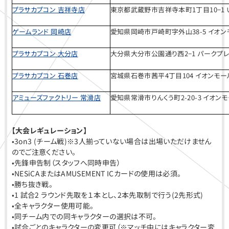
プラサカプコン 吉祥寺店
東京都武蔵野市吉祥寺本町1丁目10−1 い
ゲームランド 岡崎店
愛知県岡崎市戸崎町字外山38-5 イオンモ
プラサカプコン 大分店
大分県大分市公園通り西2−1 パークプレ
プラサカプコン 石巻店
宮城県石巻市茜平4丁目104 イオンモール
アミューズファクトリー 常滑店
愛知県常滑市りんくう町2-20-3 イオンモ
【大会レギュレーション】
•3on3 (チーム戦)※3人揃っていない場合は出場いただけません
のでご注意ください。
•先鋒申告制（スタッフへ同時申告）
•NESiCAまたはAMUSEMENT ICカードの使用は必須。
•勝ち抜き戦。
•1 試合2 ラウンド先取を１本とし、2本先取制で行う(2先形式)
•全キャラクター使用可能。
•同チーム内での同キャラクターの選択は不可。
•試合ごとのキャラクターの変更可（※マッチ中にはキャラクター変