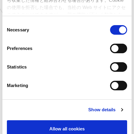
ら収集した情報と組み合わせる場合があります。Cookie
の使用を拒否した場合でも、当社の Web サイトにアクセ
Hoop店
スすることはできますが、一部の機能が正しく動作しな
・住所 ：〒545-0052 大阪市阿倍野区阿
い可能性があります。
C
倍野筋1-2-30 Hoop 3階
Necessary
o
・期間 ：2026年5月21日(木)～2026年6月1
n
s
日(月)
Preferences
e
開催店舗
n
t
Statistics
大阪府
CAPCOMIX あべのHoop店
S
e
Marketing
l
e
c
Show details
t
一覧に戻る
i
o
Allow all cookies
n