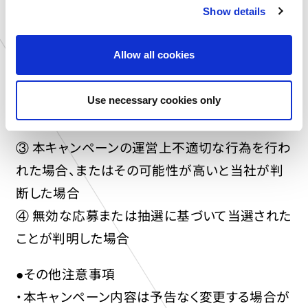
すので注意ください。
Show details
t
i
① 当選で獲得した権利を他人に譲渡、あるいは
o
換金した場合
Allow all cookies
n
② 住所不明、転居先不明、長期不在、日本国外
の配送先指定などにより賞品をお届けできない
Use necessary cookies only
場合
③ 本キャンペーンの運営上不適切な行為を行わ
れた場合、またはその可能性が高いと当社が判
断した場合
④ 無効な応募または抽選に基づいて当選された
ことが判明した場合
●その他注意事項
・本キャンペーン内容は予告なく変更する場合が