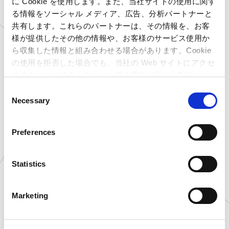
に Cookie を使用します。また、当社サイトの使用に関す
・当選者の発表は当選者への連絡をもって代え
る情報をソーシャル メディア、広告、分析パートナーと
させていただきます。
共有します。これらのパートナーは、その情報を、お客
様が提供したその他の情報や、お客様のサービス使用か
・景品が選べる形式のキャンペーンの場合は当
ら収集した情報と組み合わせる場合があります。Cookie
選の際にお伝えした景品を発送いたします。ま
の使用を拒否した場合でも、当社の Web サイトにアクセ
た、それ以外の形式のキャンペーンの場合は景
スすることはできますが、一部の機能が正しく動作しな
い可能性があります。
品をお選びいただく事はできませんのでご了承く
C
Necessary
o
ださい。
n
s
Preferences
●当選に関する注意事項
e
・当選者の賞品送付先として同一の住所が複数
n
t
Statistics
ご申告された場合、ご申告の日時が一番早い宛
S
先のみを有効とし、以降は無効とさせていただき
e
Marketing
ます。
l
e
・下記の場合は当選を無効とさせていただきま
c